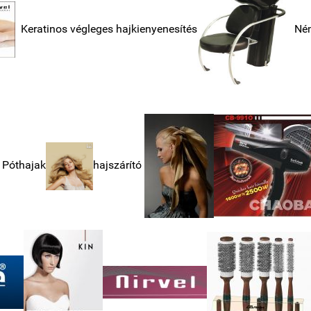
Keratinos végleges hajkienyenesítés
Néme
Póthajak
hajszárító