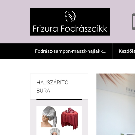
Fodrász-sampon-maszk-hajlakk...
Kezdől
HAJSZÁRÍTÓ
BÚRA