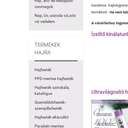
Haj-, arc- és testápoló
keratinos hajkiegyen
csomagok
termékeit -
Ha nem talá
Nap, Uv, uszoda víz,sós
víz védelem
A vásárláshoz ingyene
Ízelítő kínálatun
TERMÉKEK
HAJRA
Hajfesték
PPD mentes hajfesték
Hajfesték színskála,
Ultravilágosító
katalógus
Szemöldökfesték -
szempillafesték
Hajfesték eltávolító
Parabén mentes