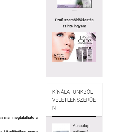
----
Profi szemöldökfestés
szinte ingyen!
KÍNÁLATUNKBÓL
VÉLETLENSZERŰE
N
ban már megtalálható a
Aesculap
 a közeljövőben egyre
szikenyél,