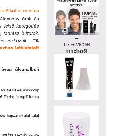
és Alkohol mentes
Alacsony árak és
 felső kategóriás
, fodrász bútorok,
---
 és eszközök
- *
A
Tartós VEGÁN
ázban feltüntetett
hajszínező!
éves élvonalbeli
nes szállítás alacsony
s! Elérhetőség: Sikeres
---
es hajszínskálát talál
 mentes szőkítő porok,