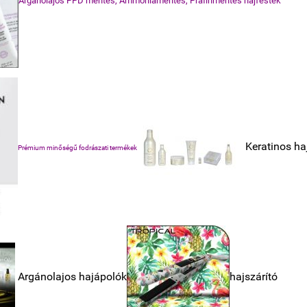
Argánolajos PPD mentes, Ammóniamentes, Prafinmentes hajfesték
Keratinos ha
Prémium minőségű fodrászati termékek
Argánolajos hajápolók
hajszárító