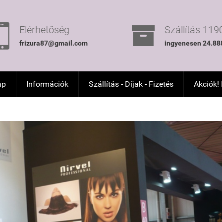


Elérhetőség
Szállítás 1190
frizura87@gmail.com
ingyenesen 24.888
ap
Információk
Szállítás - Díjak - Fizetés
Akciók!