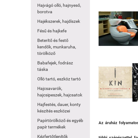
Hajvágó olló, hajnyeső,
borotva
Hajékszerek, hajdíszek
Fésű és hajkefe
Beterítő és festő
kendők, munkaruha,
törölköző
Babafejek, fodrász
táska
Olló tartó, eszköz tartó
Hajcsavarók,
hajcsipeszek, hajcsatok
Hajfestés, dauer, konty
készítés eszközei
Papírtörölköző és egyéb
Az áruház folyamatosa
papír termékek
Kézfertőtlenítők
többi szépészettel f