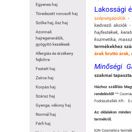
Egyenes haj
Lakossági 
Töredezett roncsolt haj
szépségápolók
-
Szőke haj, ősz haj
kedvező akciók 
Azonnali
hajfestékek, kera
hajregenerálók,
kozmetika, massz
gyógyító kezelések
termékekhez szám
árak bruttó árak, 
Allergiás és érzékeny
fejbőrre
Minőségi G
Festett haj
szakmai tapaszta
Zsíros haj
Korpás haj
Házhoz szállítás Mag
rendeléstől!
** Csomagk
Száraz haj
Fodrászkellék Kft - E-
Gyenge, vékony haj
Az oldalakon minden r
Normál haj
termékről.
Férfi haj
KIN Cosmetics terméke