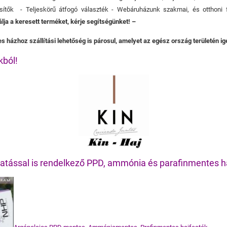
esítők - Teljeskörű átfogó választék - Webáruházunk szakmai, és otthoni f
lja a keresett terméket, kérje segítségünket! –
s házhoz szállítási lehetőség is párosul, amelyet az egész ország területén i
kból!
 hatással is rendelkező PPD, ammónia és parafinmentes h