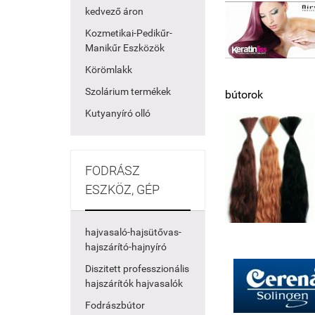
kedvező áron
Kozmetikai-Pedikűr-
Manikűr Eszközök
Körömlakk
Szolárium termékek
bútorok
Kutyanyíró olló
FODRÁSZ
ESZKÖZ, GÉP
hajvasaló-hajsütővas-
hajszárító-hajnyíró
Diszitett professzionális
hajszárítók hajvasalók
Fodrászbútor