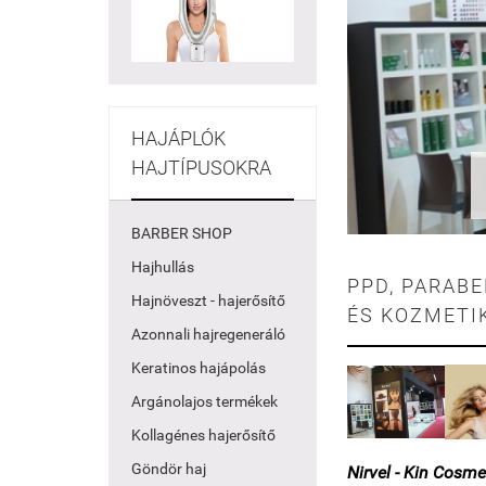
HAJÁPLÓK
HAJTÍPUSOKRA
BARBER SHOP
Hajhullás
PPD, PARAB
Hajnöveszt - hajerősítő
ÉS KOZMETI
Azonnali hajregeneráló
Keratinos hajápolás
Argánolajos termékek
Kollagénes hajerősítő
Göndör haj
Nirvel - Kin Cosme