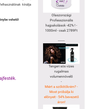
elhasználónak kínálja
Olaszországi
génybe vehető!
Professzionális
hajpakolások -42% ! -
1000ml - csak 2789Ft
-------
Tengeri sós vizes
rugalmas
volumennövelő
ajfesték.
-
Miért a szőkítőkrém? -
Most próbálja ki
előnyeit - 54% bevezető
áron!