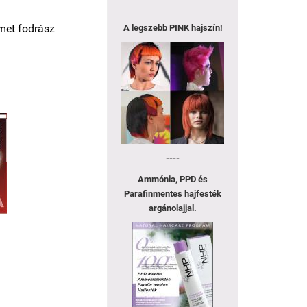
t fodrász
A legszebb
PINK hajszín!
----
Ammónia, PPD és
Parafinmentes hajfesték
argánolajjal.