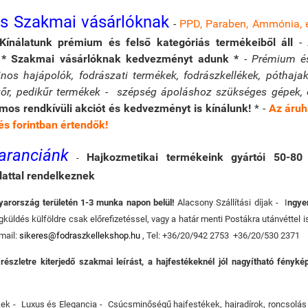
és Szakmai vásárlóknak
-
PPD, Paraben, Ammónia, 
Kínálatunk prémium és felső kategóriás termékeiből áll
-
-
* Szakmai vásárlóknak kedvezményt adunk *
-
Prémium és
tinos hajápolók, fodrászati termékek, fodrászkellékek, póthajak
őr, pedikűr termékek - szépség ápoláshoz szükséges gépek,
os rendkívüli akciót és kedvezményt is kínálunk!
* -
Az áruh
és forintban értendők!
aranciánk
Hajkozmetikai termékeink gyártói 50-80 
-
lattal rendelkeznek
yarország területén 1-3 munka napon belül!
Alacsony Szállítási díjak - I
ngye
üldés külföldre csak előrefizetéssel, vagy a határ menti Postákra utánvéttel i
mail:
sikeres@fodraszkellekshop.hu
, Tel: +36/20/942 2753 +36/20/530 2371
észletre kiterjedő szakmai leírást, a hajfestékeknél jól nagyítható fénykép
k - Luxus és Elegancia - Csúcsminőségű hajfestékek, hajradírok, roncsolás