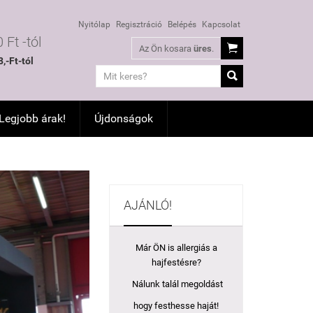
Nyitólap
Regisztráció
Belépés
Kapcsolat
 Ft -tól

Az Ön kosara
üres
.
,-Ft-tól

 Legjobb árak!
Újdonságok
AJÁNLÓ!
Már ÖN is allergiás a
hajfestésre?
Nálunk talál megoldást
hogy festhesse haját!