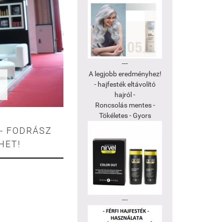
---
A legjobb eredményhez!
»
- hajfesték eltávolító
hajról -
Roncsolás mentes -
Tökéletes - Gyors
- FODRÁSZ
HET!
---