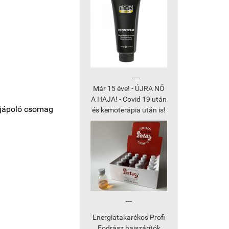
----
Már 15 éve! - ÚJRA NŐ
A HAJA! - Covid 19 után
jápoló csomag
és kemoterápia után is!
---
Energiatakarékos Profi
Fodrász hajszárítók