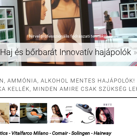
Nirvel professzionális fodrászati termékek
Haj és bőrbarát Innovatív hajápolók
EN, AMMÓNIA, ALKOHOL MENTES HAJÁPOLÓK! 
KA KELLÉK, MINDEN AMIRE CSAK SZÜKSÉG LE
tics - Vitalfarco Milano - Comair - Solingen - Hairway