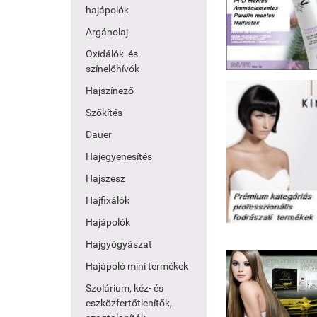
hajápolók
Argánolaj
Oxidálók és
színelőhívók
Hajszínező
Szőkítés
Dauer
Hajegyenesítés
Hajszesz
Hajfixálók
Hajápolók
Hajgyógyászat
Hajápoló mini termékek
Szolárium, kéz- és
eszközfertőtlenítők,