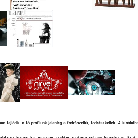
n fejlődik, a fő profilunk jelenleg a fodrászcikk, fodrászkellék. A kínálat
oglakozó, kozmetika, masszőr, pedikűr, műkörm néhány terméke is. Ezek