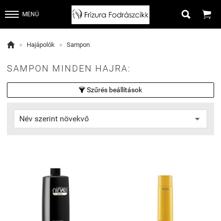


MENÜ

»
Hajápolók
»
Sampon
SAMPON MINDEN HAJRA:
Szűrés beállítások
