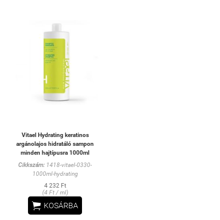
Vitael Hydrating keratinos
argánolajos hidratáló sampon
minden hajtípusra 1000ml
Cikkszám:
1418-vitael-0330-
1000ml-hydrating
4 232 Ft
(4 Ft / ml)

KOSÁRBA