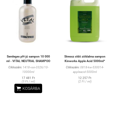
Semleges pH-jú sampon 10 000
Stressz oldó zöldalma sampon
ml - VITAL NEUTRAL SHAMPOO
Kinworks Apple Acid 5000ml*
Cikkszám:
1418-vsn-3326/10-
Cikkszám:
0818-kw-530014-
10000ml
appleacid-5000ml
17 481 Ft
12 257 Ft
(3 Ft / ml)
(2 Ft / ml)

KOSÁRBA