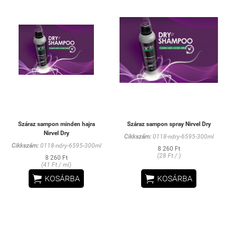
Száraz sampon minden hajra
Száraz sampon spray Nirvel Dry
Nirvel Dry
Cikkszám:
0118-ndry-6595-300ml
Cikkszám:
0118-ndry-6595-300ml
8 260 Ft
(28 Ft / )
8 260 Ft
(41 Ft / ml)


KOSÁRBA
KOSÁRBA