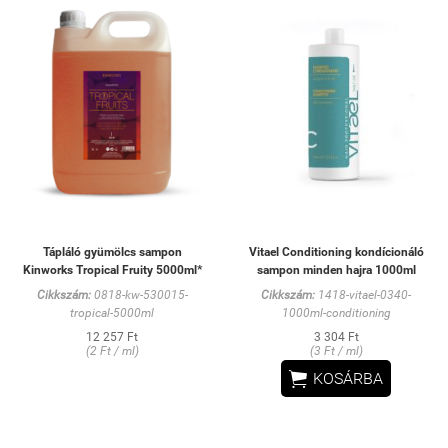
Tápláló gyümölcs sampon
Vitael Conditioning kondícionáló
Kinworks Tropical Fruity 5000ml*
sampon minden hajra 1000ml
Cikkszám:
0818-kw-530015-
Cikkszám:
1418-vitael-0340-
tropical-5000ml
1000ml-conditioning
12 257 Ft
3 304 Ft
(2 Ft / ml)
(3 Ft / ml)

KOSÁRBA