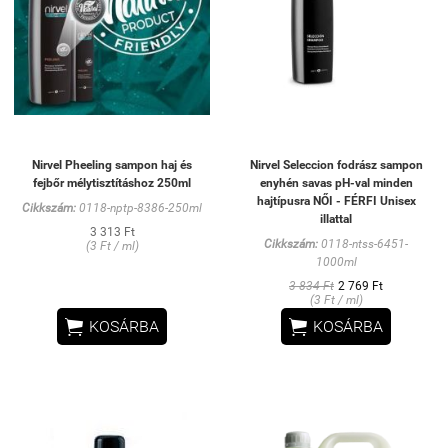
Nirvel Pheeling sampon haj és
Nirvel Seleccion fodrász sampon
fejbőr mélytisztításhoz 250ml
enyhén savas pH-val minden
hajtípusra NŐI - FÉRFI Unisex
Cikkszám:
0118-nptp-8386-250ml
illattal
3 313 Ft
Cikkszám:
0118-ntss-6451-
(3 Ft / ml)
1000ml
3 834 Ft
2 769 Ft
(3 Ft / ml)


KOSÁRBA
KOSÁRBA