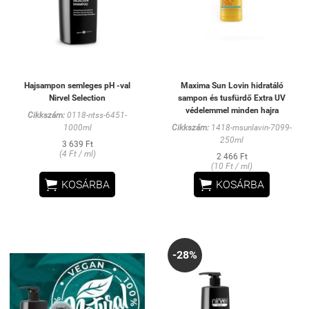
Hajsampon semleges pH -val
Maxima Sun Lovin hidratáló
Nirvel Selection
sampon és tusfürdő Extra UV
védelemmel minden hajra
Cikkszám:
0118-ntss-6451-
1000ml
Cikkszám:
1418-msunlavin-7099-
250ml
3 639 Ft
(4 Ft / ml)
2 466 Ft
(10 Ft / ml)


KOSÁRBA
KOSÁRBA
-28%