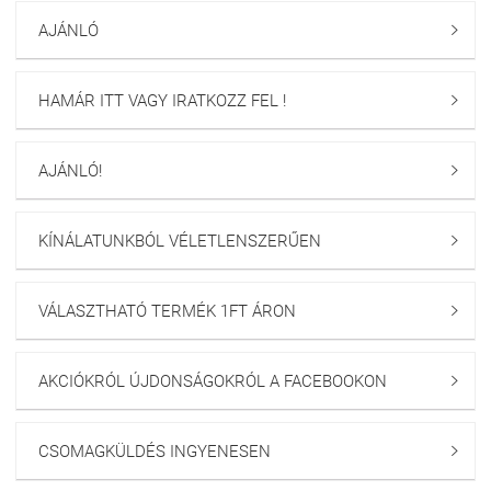
AJÁNLÓ

HAMÁR ITT VAGY IRATKOZZ FEL !

AJÁNLÓ!

KÍNÁLATUNKBÓL VÉLETLENSZERŰEN

VÁLASZTHATÓ TERMÉK 1FT ÁRON

AKCIÓKRÓL ÚJDONSÁGOKRÓL A FACEBOOKON

CSOMAGKÜLDÉS INGYENESEN
