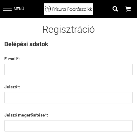


MENÜ
Regisztráció
Belépési adatok
E-mail*:
Jelszó*:
Jelszó megerősítése*: