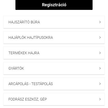
Regisztráció
HAJSZÁRÍTÓ BÚRA

HAJÁPLÓK HAJTÍPUSOKRA

TERMÉKEK HAJRA

GYÁRTÓK

ARCÁPOLÁS - TESTÁPOLÁS

FODRÁSZ ESZKÖZ, GÉP
