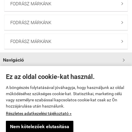
FODRÁSZ MÁRKÁNK

FODRÁSZ MÁRKÁNK

FODRÁSZ MÁRKÁNK

Navigáció

Saját fiók
Ez az oldal cookie-kat használ.

A böngészés folytatásával jóváhagyja, hogy használjunk az oldal

Bemutatkozás
működéséhez szükséges cookie-kat. Statisztikai, marketing célú
vagy személyre szabással kapcsolatos cookie-kat csak az Ön
hozzájárulása után használunk.

Elérhetőségek
Részletes adatkezelési tájékoztató »
www.fodraszkellekekbolt.hu -
Sikeres Fodrászkellék Kft
-
ÁSZF
-
Adatkezelési
Nem kötelezőek elutasítása
tájékoztató