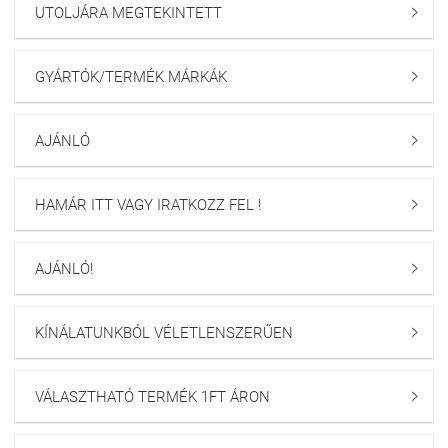
UTOLJÁRA MEGTEKINTETT

GYÁRTÓK/TERMÉK MÁRKÁK

AJÁNLÓ

HAMÁR ITT VAGY IRATKOZZ FEL !

AJÁNLÓ!

KÍNÁLATUNKBÓL VÉLETLENSZERŰEN

VÁLASZTHATÓ TERMÉK 1FT ÁRON
