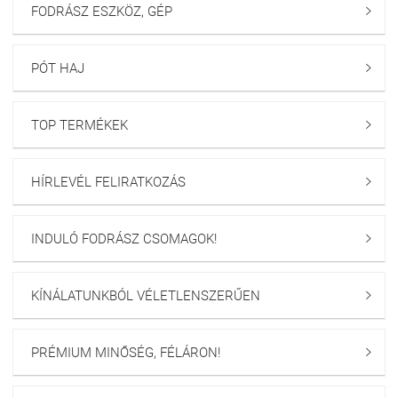
FODRÁSZ ESZKÖZ, GÉP

PÓT HAJ

TOP TERMÉKEK

HÍRLEVÉL FELIRATKOZÁS

INDULÓ FODRÁSZ CSOMAGOK!

KÍNÁLATUNKBÓL VÉLETLENSZERŰEN

PRÉMIUM MINŐSÉG, FÉLÁRON!
