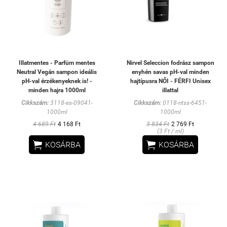
Illatmentes - Parfüm mentes
Nirvel Seleccion fodrász sampon
Neutral Vegán sampon ideális
enyhén savas pH-val minden
pH-val érzékenyeknek is! -
hajtípusra NŐI - FÉRFI Unisex
minden hajra 1000ml
illattal
Cikkszám:
3118-es-09041-
Cikkszám:
0118-ntss-6451-
1000ml
1000ml
4 689 Ft
4 168 Ft
3 834 Ft
2 769 Ft
(3 Ft / ml)


KOSÁRBA
KOSÁRBA