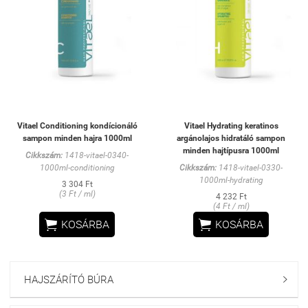
Vitael Conditioning kondícionáló
Vitael Hydrating keratinos
sampon minden hajra 1000ml
argánolajos hidratáló sampon
minden hajtípusra 1000ml
Cikkszám:
1418-vitael-0340-
1000ml-conditioning
Cikkszám:
1418-vitael-0330-
1000ml-hydrating
3 304 Ft
(3 Ft / ml)
4 232 Ft
(4 Ft / ml)


KOSÁRBA
KOSÁRBA
HAJSZÁRÍTÓ BÚRA
