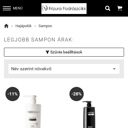


MENÜ

»
Hajápolók
»
Sampon
LEGJOBB SAMPON ÁRAK:
Szűrés beállítások

-11%
-28%