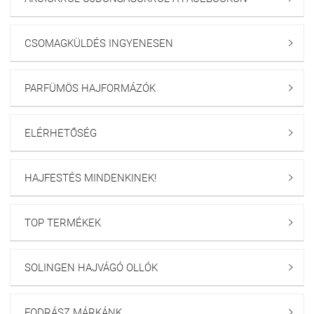
CSOMAGKÜLDÉS INGYENESEN

PARFÜMÖS HAJFORMÁZÓK

ELÉRHETŐSÉG

HAJFESTÉS MINDENKINEK!

TOP TERMÉKEK

SOLINGEN HAJVÁGÓ OLLÓK

FODRÁSZ MÁRKÁNK
