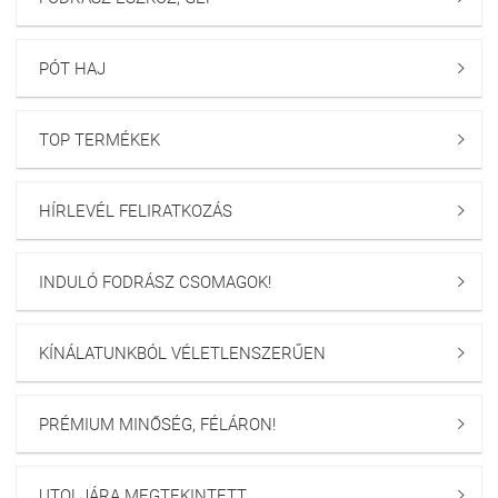
PÓT HAJ

TOP TERMÉKEK

HÍRLEVÉL FELIRATKOZÁS

INDULÓ FODRÁSZ CSOMAGOK!

KÍNÁLATUNKBÓL VÉLETLENSZERŰEN

PRÉMIUM MINŐSÉG, FÉLÁRON!

UTOLJÁRA MEGTEKINTETT
