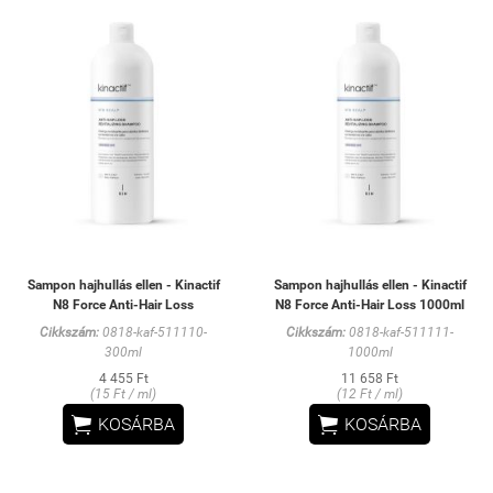
Sampon hajhullás ellen - Kinactif
Sampon hajhullás ellen - Kinactif
N8 Force Anti-Hair Loss
N8 Force Anti-Hair Loss 1000ml
Cikkszám:
0818-kaf-511110-
Cikkszám:
0818-kaf-511111-
300ml
1000ml
4 455 Ft
11 658 Ft
(15 Ft / ml)
(12 Ft / ml)


KOSÁRBA
KOSÁRBA