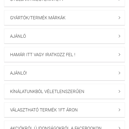
GYÁRTÓK/TERMÉK MÁRKÁK

AJÁNLÓ

HAMÁR ITT VAGY IRATKOZZ FEL !

AJÁNLÓ!

KÍNÁLATUNKBÓL VÉLETLENSZERŰEN

VÁLASZTHATÓ TERMÉK 1FT ÁRON

AKCIÓKRÓL ÚJDONSÁGOKRÓL A FACEBOOKON
