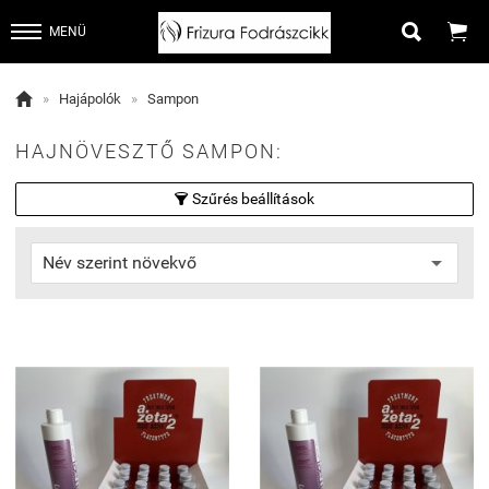


MENÜ

»
Hajápolók
»
Sampon
HAJNÖVESZTŐ SAMPON:
Szűrés beállítások
