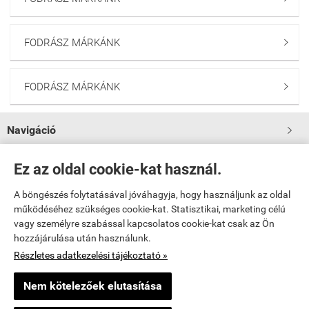
FODRÁSZ MÁRKÁNK

FODRÁSZ MÁRKÁNK

Navigáció

Saját fiók
Ez az oldal cookie-kat használ.

A böngészés folytatásával jóváhagyja, hogy használjunk az oldal

Bemutatkozás
működéséhez szükséges cookie-kat. Statisztikai, marketing célú
vagy személyre szabással kapcsolatos cookie-kat csak az Ön
hozzájárulása után használunk.

Elérhetőségek
Részletes adatkezelési tájékoztató »
www.fodraszkellekekbolt.hu -
Sikeres Fodrászkellék Kft
-
ÁSZF
-
Adatkezelési
Nem kötelezőek elutasítása
tájékoztató
×
Egy látogató Pomáz településről