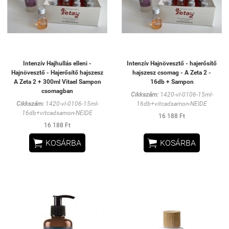
Intenzív Hajhullás elleni -
Intenzív Hajnövesztő - hajerősítő
Hajnövesztő - Hajerősítő hajszesz
hajszesz csomag - A Zeta 2 -
A Zeta 2 + 300ml Vitael Sampon
16db + Sampon
csomagban
Cikkszám:
1420-vl-0106-15ml-
Cikkszám:
1420-vl-0106-15ml-
16db+vitcadsamon-NEIDE
16db+vitcadsamon-NEIDE
16 188 Ft
16 188 Ft


KOSÁRBA
KOSÁRBA