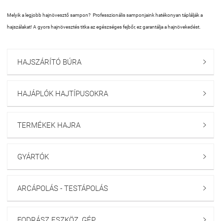
Melyik a legjobb hajnövesztő sampon? Professzionális samponjaink hatékonyan táplálják a
hajszálakat! A gyors hajnövesztés titka az egészséges fejbőr, ez garantálja a hajnövekedést.
HAJSZÁRÍTÓ BÚRA

HAJÁPLÓK HAJTÍPUSOKRA

TERMÉKEK HAJRA

GYÁRTÓK

ARCÁPOLÁS - TESTÁPOLÁS

FODRÁSZ ESZKÖZ, GÉP
