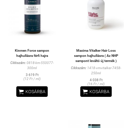
Kinmen Force sampon
Maxima Vitalker Hair Loss
hajhullásra férfi hajra
sampon hajhullásra ( Az NHP
sampont leváltó új termék )
Cikkszám:
0818-km-550077-
300ml
Cikkszám:
1418-vmvitalker-7458-
250ml
3 619 Ft
(12 Ft / ml)
4 038 Ft
(16 Ft / ml)


KOSÁRBA
KOSÁRBA