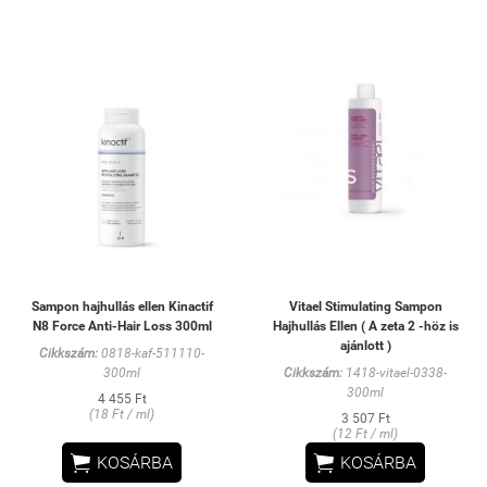
Sampon hajhullás ellen Kinactif
Vitael Stimulating Sampon
N8 Force Anti-Hair Loss 300ml
Hajhullás Ellen ( A zeta 2 -höz is
ajánlott )
Cikkszám:
0818-kaf-511110-
300ml
Cikkszám:
1418-vitael-0338-
300ml
4 455 Ft
(18 Ft / ml)
3 507 Ft
(12 Ft / ml)


KOSÁRBA
KOSÁRBA