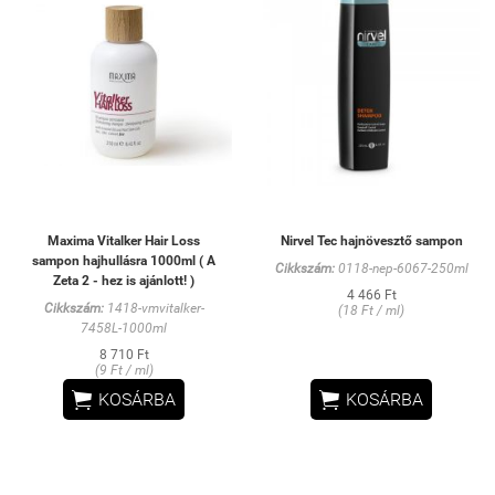
Maxima Vitalker Hair Loss
Nirvel Tec hajnövesztő sampon
sampon hajhullásra 1000ml ( A
Cikkszám:
0118-nep-6067-250ml
Zeta 2 - hez is ajánlott! )
4 466 Ft
Cikkszám:
1418-vmvitalker-
(18 Ft / ml)
7458L-1000ml
8 710 Ft
(9 Ft / ml)


KOSÁRBA
KOSÁRBA