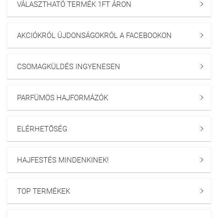
VÁLASZTHATÓ TERMÉK 1FT ÁRON

AKCIÓKRÓL ÚJDONSÁGOKRÓL A FACEBOOKON

CSOMAGKÜLDÉS INGYENESEN

PARFÜMÖS HAJFORMÁZÓK

ELÉRHETŐSÉG

HAJFESTÉS MINDENKINEK!

TOP TERMÉKEK
