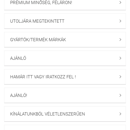
PRÉMIUM MINŐSÉG, FÉLÁRON!

UTOLJÁRA MEGTEKINTETT

GYÁRTÓK/TERMÉK MÁRKÁK

AJÁNLÓ

HAMÁR ITT VAGY IRATKOZZ FEL !

AJÁNLÓ!

KÍNÁLATUNKBÓL VÉLETLENSZERŰEN
