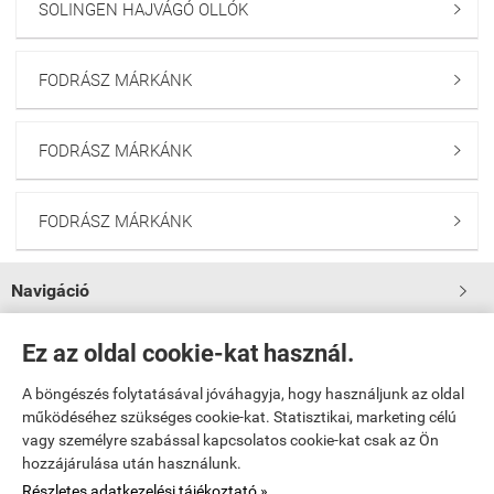
SOLINGEN HAJVÁGÓ OLLÓK

FODRÁSZ MÁRKÁNK

FODRÁSZ MÁRKÁNK

FODRÁSZ MÁRKÁNK

Navigáció

Saját fiók
Ez az oldal cookie-kat használ.

A böngészés folytatásával jóváhagyja, hogy használjunk az oldal

Bemutatkozás
működéséhez szükséges cookie-kat. Statisztikai, marketing célú
vagy személyre szabással kapcsolatos cookie-kat csak az Ön
hozzájárulása után használunk.

Elérhetőségek
Részletes adatkezelési tájékoztató »