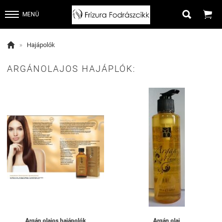


MENÜ

»
Hajápolók
ARGÁNOLAJOS HAJÁPLÓK:
Argán olajos hajápolók
Argán olaj