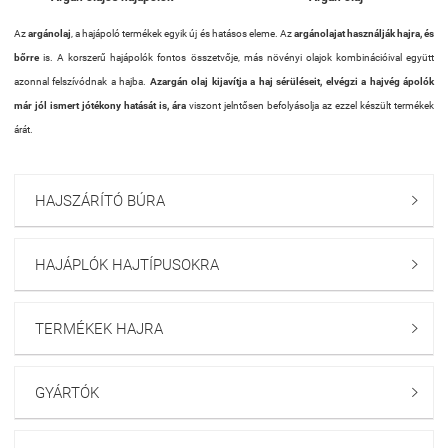
Az
argánolaj
, a hajápoló termékek egyik új és hatásos eleme. Az
argánolajat használják hajra, és
bőrre
is. A korszerű hajápolók fontos összetvője, más növényi olajok kombinációival együtt
azonnal felszívódnak a hajba.
Az
argán olaj kijavítja a haj sérüléseit, elvégzi a hajvég ápolók
már jól ismert jótékony hatását is, ára
viszont jelntősen befolyásolja az ezzel készült termékek
árát.
HAJSZÁRÍTÓ BÚRA

HAJÁPLÓK HAJTÍPUSOKRA

TERMÉKEK HAJRA

GYÁRTÓK
