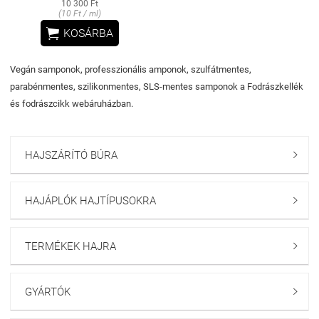
10 300 Ft
(10 Ft / ml)

KOSÁRBA
Vegán samponok, professzionális amponok, szulfátmentes,
parabénmentes, szilikonmentes, SLS-mentes samponok a Fodrászkellék
és fodrászcikk webáruházban.
HAJSZÁRÍTÓ BÚRA

HAJÁPLÓK HAJTÍPUSOKRA

TERMÉKEK HAJRA

GYÁRTÓK
