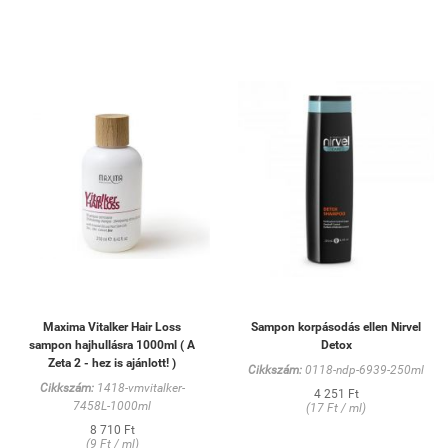
Maxima Vitalker Hair Loss
Sampon korpásodás ellen Nirvel
sampon hajhullásra 1000ml ( A
Detox
Zeta 2 - hez is ajánlott! )
Cikkszám:
0118-ndp-6939-250ml
Cikkszám:
1418-vmvitalker-
4 251 Ft
7458L-1000ml
(17 Ft / ml)
8 710 Ft
(9 Ft / ml)