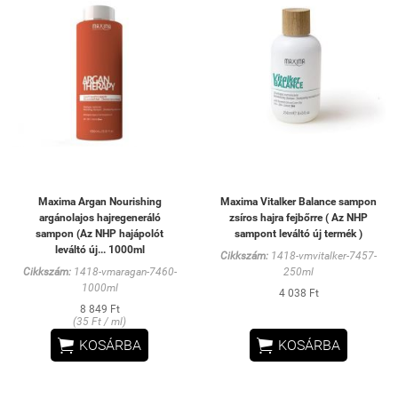
Maxima Argan Nourishing
Maxima Vitalker Balance sampon
argánolajos hajregeneráló
zsíros hajra fejbőrre ( Az NHP
sampon (Az NHP hajápolót
sampont leváltó új termék )
leváltó új... 1000ml
Cikkszám:
1418-vmvitalker-7457-
Cikkszám:
1418-vmaragan-7460-
250ml
1000ml
4 038 Ft
8 849 Ft
(35 Ft / ml)


KOSÁRBA
KOSÁRBA