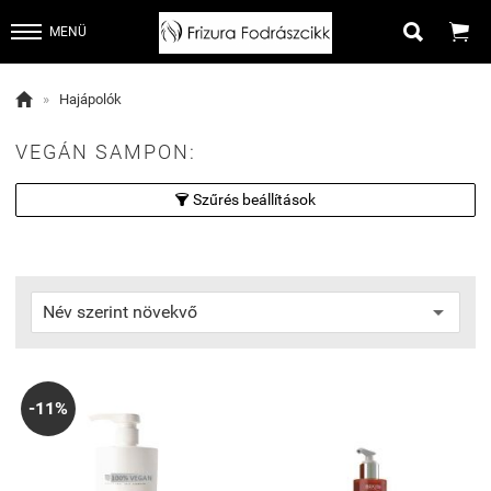


MENÜ

»
Hajápolók
VEGÁN SAMPON:
Szűrés beállítások

-11%