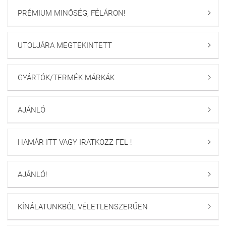
PRÉMIUM MINŐSÉG, FÉLÁRON!

UTOLJÁRA MEGTEKINTETT

GYÁRTÓK/TERMÉK MÁRKÁK

AJÁNLÓ

HAMÁR ITT VAGY IRATKOZZ FEL !

AJÁNLÓ!

KÍNÁLATUNKBÓL VÉLETLENSZERŰEN
