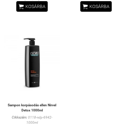


KOSÁRBA
KOSÁRBA
Sampon korpásodás ellen Nirvel
Detox 1000ml
Cikkszám:
0118-ndp-6942-
1000ml