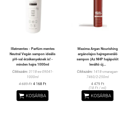
Illatmentes - Parfüm mentes
Maxima Argan Nourishing
Neutral Vegán sampon ideális
argánolajos hajregeneráló
pH-val érzékenyeknek is! -
sampon (Az NHP hajápolót
minden hajra 1000ml
leváltó új...
Cikkszám:
3118-es-09041-
Cikkszám:
1418-vmaragan-
1000ml
7460/2-250ml
4 689 Ft
4 168 Ft
4 479 Ft
(18 Ft / ml)


KOSÁRBA
KOSÁRBA