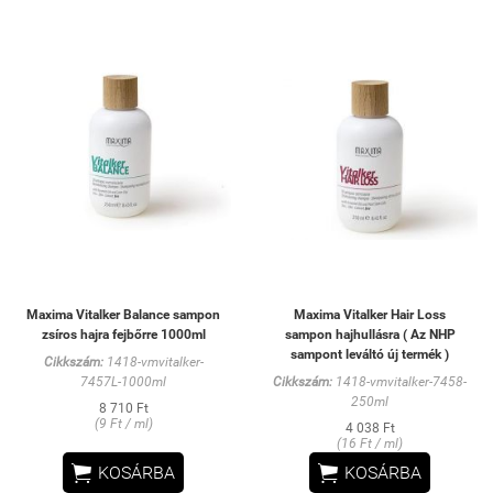
Maxima Vitalker Balance sampon
Maxima Vitalker Hair Loss
zsíros hajra fejbőrre 1000ml
sampon hajhullásra ( Az NHP
sampont leváltó új termék )
Cikkszám:
1418-vmvitalker-
7457L-1000ml
Cikkszám:
1418-vmvitalker-7458-
250ml
8 710 Ft
(9 Ft / ml)
4 038 Ft
(16 Ft / ml)


KOSÁRBA
KOSÁRBA