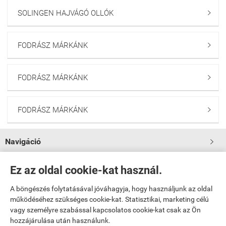
SOLINGEN HAJVÁGÓ OLLÓK

FODRÁSZ MÁRKÁNK

FODRÁSZ MÁRKÁNK

FODRÁSZ MÁRKÁNK

Navigáció

Saját fiók
Ez az oldal cookie-kat használ.

A böngészés folytatásával jóváhagyja, hogy használjunk az oldal

Bemutatkozás
működéséhez szükséges cookie-kat. Statisztikai, marketing célú
vagy személyre szabással kapcsolatos cookie-kat csak az Ön
hozzájárulása után használunk.

Elérhetőségek