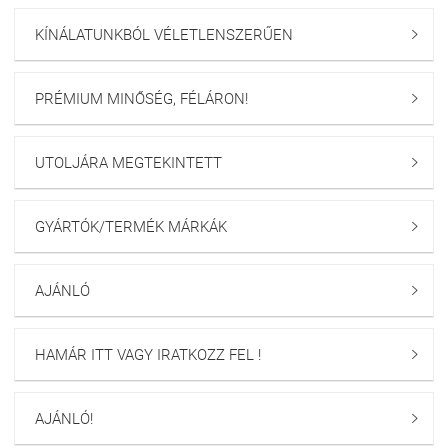
KÍNÁLATUNKBÓL VÉLETLENSZERŰEN

PRÉMIUM MINŐSÉG, FÉLÁRON!

UTOLJÁRA MEGTEKINTETT

GYÁRTÓK/TERMÉK MÁRKÁK

AJÁNLÓ

HAMÁR ITT VAGY IRATKOZZ FEL !

AJÁNLÓ!
