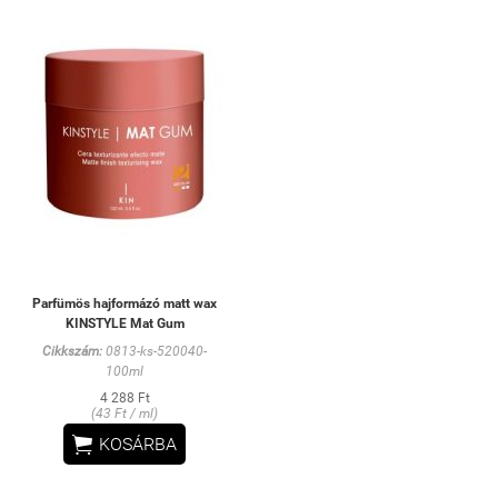
Parfümös hajformázó matt wax
KINSTYLE Mat Gum
Cikkszám:
0813-ks-520040-
100ml
4 288 Ft
(43 Ft / ml)

KOSÁRBA