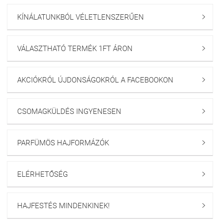
KÍNÁLATUNKBÓL VÉLETLENSZERŰEN

VÁLASZTHATÓ TERMÉK 1FT ÁRON

AKCIÓKRÓL ÚJDONSÁGOKRÓL A FACEBOOKON

CSOMAGKÜLDÉS INGYENESEN

PARFÜMÖS HAJFORMÁZÓK

ELÉRHETŐSÉG

HAJFESTÉS MINDENKINEK!
