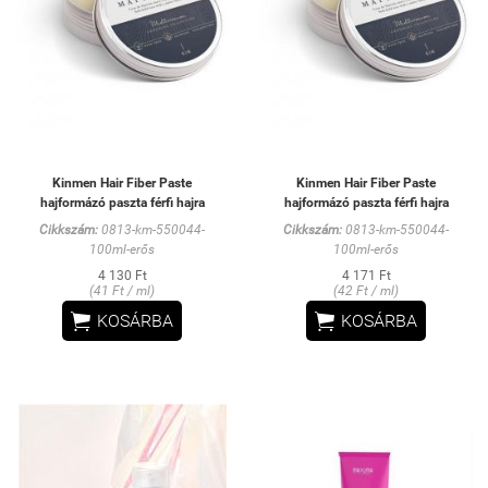
Kinmen Hair Fiber Paste
Kinmen Hair Fiber Paste
hajformázó paszta férfi hajra
hajformázó paszta férfi hajra
Cikkszám:
0813-km-550044-
Cikkszám:
0813-km-550044-
100ml-erős
100ml-erős
4 130 Ft
4 171 Ft
(41 Ft / ml)
(42 Ft / ml)


KOSÁRBA
KOSÁRBA