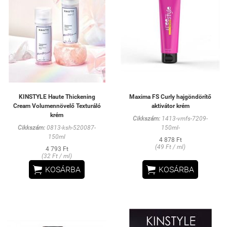
KINSTYLE Haute Thickening
Maxima FS Curly hajgöndörítő
Cream Volumennövelő Texturáló
aktivátor krém
krém
Cikkszám:
1413-vmfs-7209-
Cikkszám:
0813-ksh-520087-
150ml-
150ml
4 878 Ft
(49 Ft / ml)
4 793 Ft
(32 Ft / ml)


KOSÁRBA
KOSÁRBA