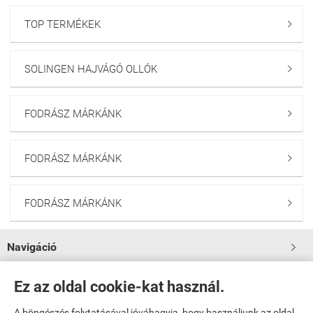
TOP TERMÉKEK

SOLINGEN HAJVÁGÓ OLLÓK

FODRÁSZ MÁRKÁNK

FODRÁSZ MÁRKÁNK

FODRÁSZ MÁRKÁNK

Navigáció

Saját fiók
Ez az oldal cookie-kat használ.

A böngészés folytatásával jóváhagyja, hogy használjunk az oldal