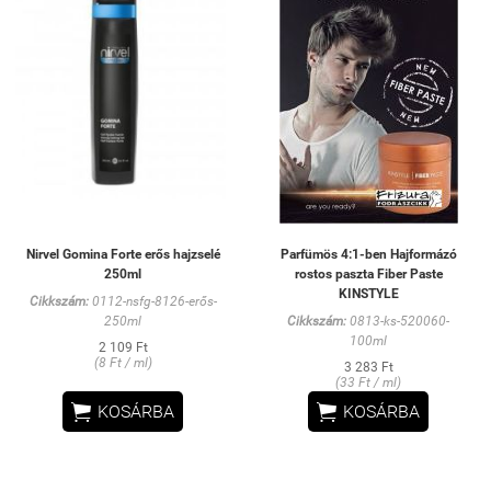
Nirvel Gomina Forte erős hajzselé
Parfümös 4:1-ben Hajformázó
250ml
rostos paszta Fiber Paste
KINSTYLE
Cikkszám:
0112-nsfg-8126-erős-
250ml
Cikkszám:
0813-ks-520060-
100ml
2 109 Ft
(8 Ft / ml)
3 283 Ft
(33 Ft / ml)


KOSÁRBA
KOSÁRBA