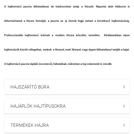
A hajformázó paszta láthatatlanul, de határozottan tartja a frizurát. Naponta akár többször is
átformázhatod a frizura formáját, a paszta az új formát fogja tartani a következő hajformázásig.
Professzionális hajformázó krémek a modern frizura készítés termékei. Kínálatunkban olyan
hajformázók között válogathat, melyek a fénnyel, matt fénnyel, vagy éppen láthatatlanul tartják a hajat.
A hajformázó paszta tápláló összetevői,
hidratálnak,
miközben a haj volumenét is növelik.
HAJSZÁRÍTÓ BÚRA

HAJÁPLÓK HAJTÍPUSOKRA

TERMÉKEK HAJRA
