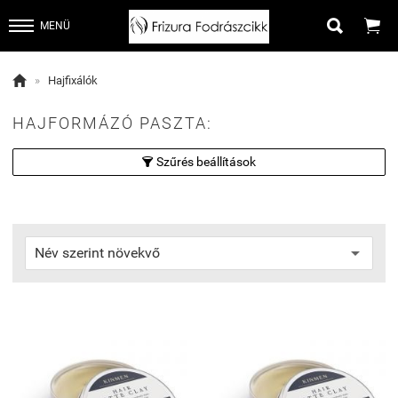


MENÜ

»
Hajfixálók
HAJFORMÁZÓ PASZTA:
Szűrés beállítások
