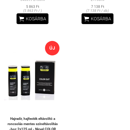
5 863 Ft
7 138 Ft
(5 863 Ft / )
(7 138 Ft / db)


KOSÁRBA
KOSÁRBA
ÚJ
Hajradír, hajfesték eltávolító a
roncsolás mentes színeltávolítás
-hoz 2×125 ml - Nirvel COLOR