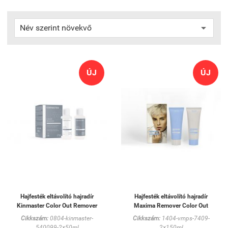
ÚJ
ÚJ
Hajfesték eltávolító hajradír
Hajfesték eltávolító hajradír
Kinmaster Color Out Remover
Maxima Remover Color Out
Cikkszám:
0804-kinmaster-
Cikkszám:
1404-vmps-7409-
540099-2×50ml
2×150ml