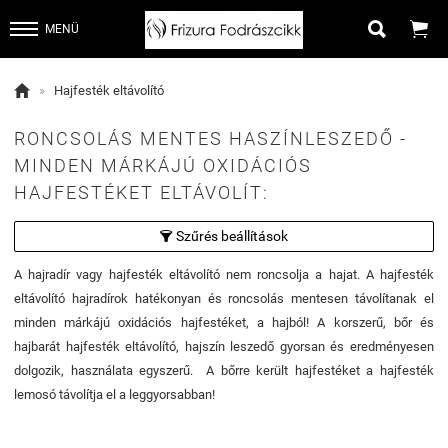


MENÜ

»
Hajfesték eltávolító
RONCSOLÁS MENTES HASZÍNLESZEDŐ -
MINDEN MÁRKÁJÚ OXIDÁCIÓS
HAJFESTÉKET ELTÁVOLÍT:
Szűrés beállítások

A hajradír vagy hajfesték eltávolító nem roncsolja a hajat. A hajfesték
eltávolító hajradírok hatékonyan és roncsolás mentesen távolítanak el
minden márkájú oxidációs hajfestéket, a hajból! A korszerű, bőr és
hajbarát hajfesték eltávolító, hajszín leszedő gyorsan és eredményesen
dolgozik, használata egyszerű. A bőrre került hajfestéket a hajfesték
lemosó távolítja el a leggyorsabban!