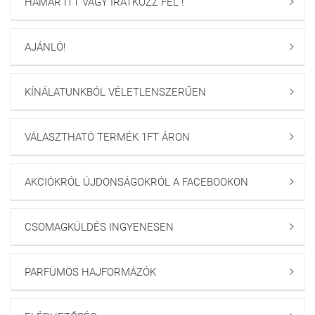
HAMÁR ITT VAGY IRATKOZZ FEL !

AJÁNLÓ!

KÍNÁLATUNKBÓL VÉLETLENSZERŰEN

VÁLASZTHATÓ TERMÉK 1FT ÁRON

AKCIÓKRÓL ÚJDONSÁGOKRÓL A FACEBOOKON

CSOMAGKÜLDÉS INGYENESEN

PARFÜMÖS HAJFORMÁZÓK
