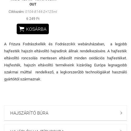
OUT
Cikkszám:
0104-8144-2×125ml
6 249 Ft

KOSÁRBA
A Frizura Fodrászkellék és Fodrászcikk webáruházaban, a legjobb
hajfesték hajszín eltávolító hajradírok állnak rendelkezésére. A hajfesték
eltávolító roncsolás mentesen eltávolít minden oxidációs hajfestéket.
Hajfesték, hajszín eltávolító termékeink kizárólag Európa legnagyobb
szakmai múlttal rendelkező, a legkorszerűbb technológiákat használó
gyártóitól származnak.
HAJSZÁRÍTÓ BÚRA
