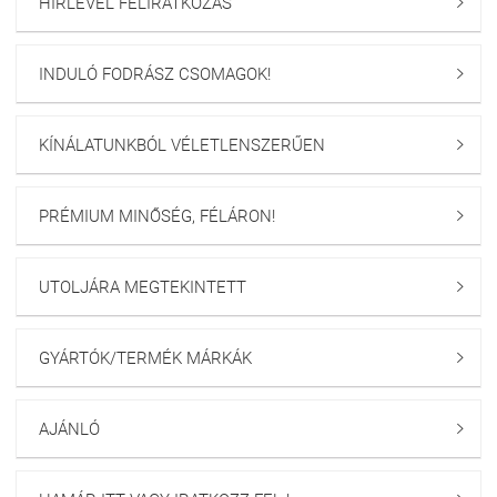
HÍRLEVÉL FELIRATKOZÁS

INDULÓ FODRÁSZ CSOMAGOK!

KÍNÁLATUNKBÓL VÉLETLENSZERŰEN

PRÉMIUM MINŐSÉG, FÉLÁRON!

UTOLJÁRA MEGTEKINTETT

GYÁRTÓK/TERMÉK MÁRKÁK

AJÁNLÓ
