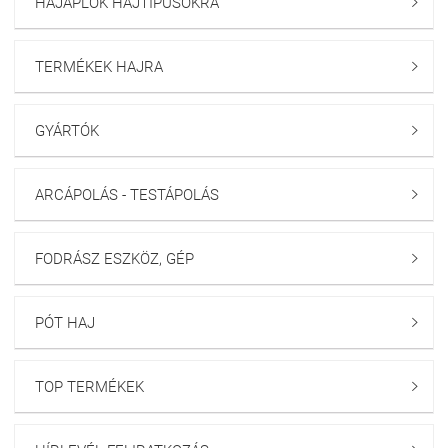
HAJÁPLÓK HAJTÍPUSOKRA

TERMÉKEK HAJRA

GYÁRTÓK

ARCÁPOLÁS - TESTÁPOLÁS

FODRÁSZ ESZKÖZ, GÉP

PÓT HAJ

TOP TERMÉKEK
