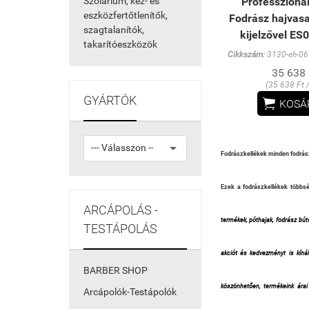
Szolárium, kéz- és
Professzionál
eszközfertőtlenítők,
Fodrász hajvasal
szagtalanítók,
kijelzővel ES
takarítóeszközök
Cikkszám:
3130-eh-06
35 638 
(35 638 Ft 
GYÁRTÓK

KOSÁ
Fodrászkellékek minden fodrás
Ezek a fodrászkellékek többsé
ARCÁPOLÁS -
termékek, póthajak, fodrász bút
TESTÁPOLÁS
akciót és kedvezményt is kínál
BARBER SHOP
köszönhetően,
termékeink árai
Arcápolók-Testápolók