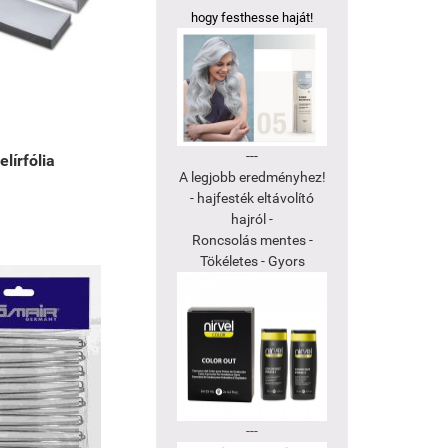
hogy festhesse haját!
---
lírfólia
A legjobb eredményhez!
- hajfesték eltávolító
hajról -
Roncsolás mentes -
Tökéletes - Gyors
---