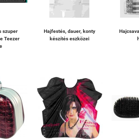
s szuper
Hajfestés, dauer, konty
Hajcsava
e Teezer
készítés eszközei
e