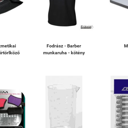
zmetikai
Fodrász - Barber
Me
írtörlköző
munkaruha - kötény