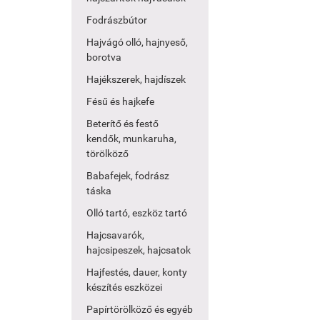
Fodrászbútor
Hajvágó olló, hajnyeső,
borotva
Hajékszerek, hajdíszek
Fésű és hajkefe
Beterítő és festő
kendők, munkaruha,
törölköző
Babafejek, fodrász
táska
Olló tartó, eszköz tartó
Hajcsavarók,
hajcsipeszek, hajcsatok
Hajfestés, dauer, konty
készítés eszközei
Papírtörölköző és egyéb