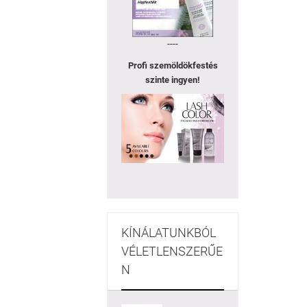
----
Profi szemöldökfestés
szinte ingyen!
KÍNÁLATUNKBÓL
VÉLETLENSZERŰE
N