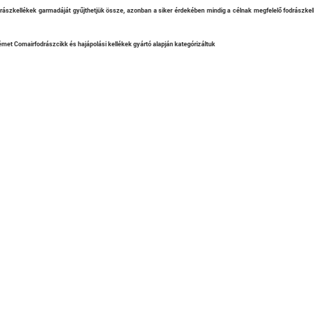
rászkellékek garmadáját gyűjthetjük össze, azonban a siker érdekében mindig a célnak megfelelő fodrászkellé
émet Comairfodrászcikk és hajápolási kellékek gyártó alapján kategórizáltuk