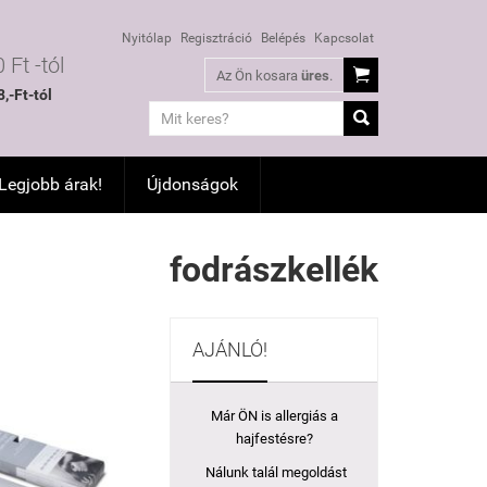
Nyitólap
Regisztráció
Belépés
Kapcsolat
 Ft -tól

Az Ön kosara
üres
.
,-Ft-tól

 Legjobb árak!
Újdonságok
fodrászkellék
AJÁNLÓ!
Már ÖN is allergiás a
hajfestésre?
Nálunk talál megoldást