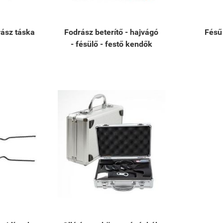
rász táska
Fodrász beterítő - hajvágó
Fésű
- fésülő - festő kendők