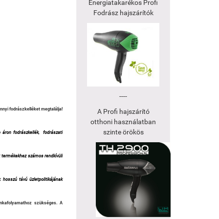
Energiatakarékos Profi
Fodrász hajszárítók
----
yi fodrászkelléket megtalálja!
A Profi hajszárító
otthoni használatban
szinte örökös
 áron fodrászkellék,
fodrászati
ék termékekhez számos rendkívüli
 hosszú távú üzletpolitikájának
unkafolyamathoz szükséges. A