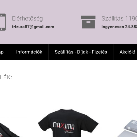


Elérhetőség
Szállítás 1190
frizura87@gmail.com
ingyenesen 24.888
ap
Információk
Szállítás - Díjak - Fizetés
Akciók!
LÉK: