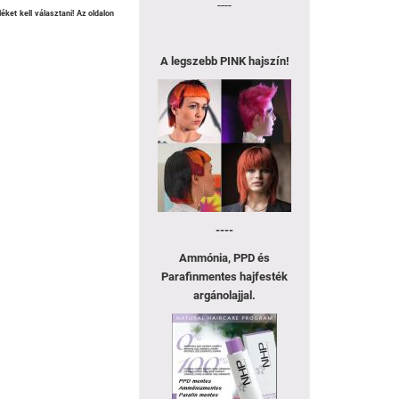
----
ket kell választani! Az oldalon
A legszebb
PINK hajszín!
----
Ammónia, PPD és
Parafinmentes hajfesték
argánolajjal.