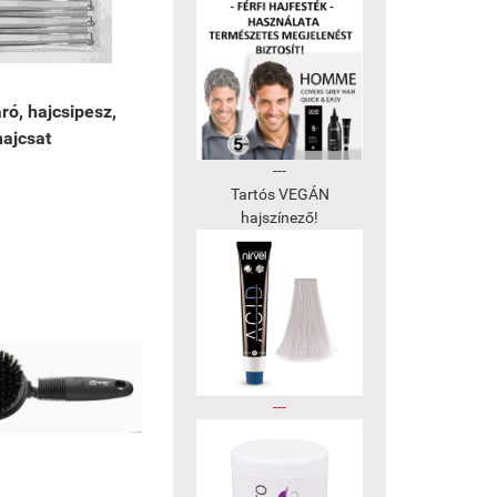
ró, hajcsipesz,
hajcsat
---
Tartós VEGÁN
hajszínező!
---