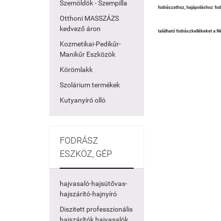
Szemöldök - Szempilla
fodrászathoz, hajápoláshoz fod
Otthoni MASSZÁZS
kedvező áron
található fodrászkellékeket a N
Kozmetikai-Pedikűr-
Manikűr Eszközök
Körömlakk
Szolárium termékek
Kutyanyíró olló
FODRÁSZ
ESZKÖZ, GÉP
hajvasaló-hajsütővas-
hajszárító-hajnyíró
Diszitett professzionális
hajszárítók hajvasalók