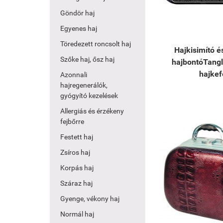
Göndör haj
Egyenes haj
Töredezett roncsolt haj
Hajkisimító é
Szőke haj, ősz haj
hajbontóTangl
hajkef
Azonnali
hajregenerálók,
gyógyító kezelések
Allergiás és érzékeny
fejbőrre
Festett haj
Zsíros haj
Korpás haj
Száraz haj
Gyenge, vékony haj
Normál haj