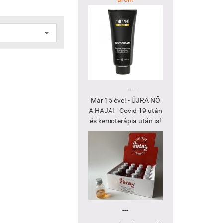
----
Már 15 éve! - ÚJRA NŐ
A HAJA! - Covid 19 után
és kemoterápia után is!
---