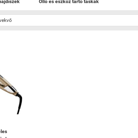
hajdíszek
Olló és eszköz tartó táskák
éles