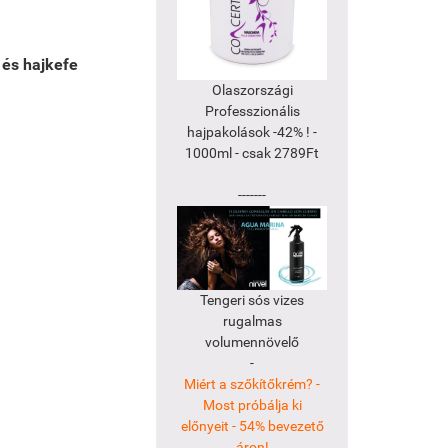
 és hajkefe
Olaszországi
Professzionális
hajpakolások -42% ! -
1000ml - csak 2789Ft
-------
Tengeri sós vizes
rugalmas
volumennövelő
-
Miért a szőkítőkrém? -
Most próbálja ki
előnyeit - 54% bevezető
áron!