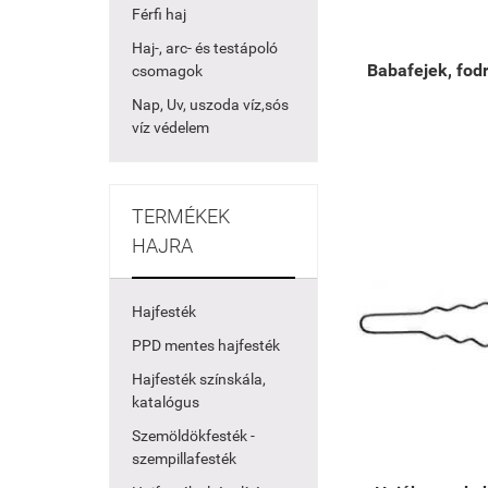
Férfi haj
Haj-, arc- és testápoló
Babafejek, fod
csomagok
Nap, Uv, uszoda víz,sós
víz védelem
TERMÉKEK
HAJRA
Hajfesték
PPD mentes hajfesték
Hajfesték színskála,
katalógus
Szemöldökfesték -
szempillafesték