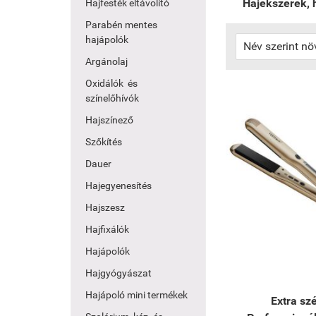
Hajékszerek, 
Hajfesték eltávolító
Parabén mentes
hajápolók
Argánolaj
Oxidálók és
színelőhívók
Hajszínező
Szőkítés
Dauer
Hajegyenesítés
Hajszesz
Hajfixálók
Hajápolók
Hajgyógyászat
Hajápoló mini termékek
Extra sz