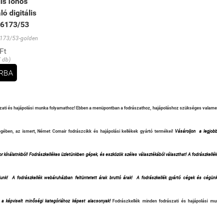
is Ionos
ó digitális
06173/53
173/53-golden
Ft
/ db)
RBA
zati és hajápolási munka folyamathoz! Ebben a menüpontban a fodrászathoz, hajápoláshoz szükséges valamenn
gében, az ismert, Német Comair fodrászcikk és hajápolási kellékek gyártó termékei!
Vásároljon a legjobb
or kínálatnkból! Fodrászkellékes üzletünkben gépek, és eszközök széles választékából választhat! A fodrászkell
unk!
A fodrászkellék webáruházban feltüntetett árak bruttó árak!
A fodrászkellék gyártó cégek és cégünk
 a képviselt minőségi kategóriához képest alacsonyak!
Fodrászkellék minden fodrászati és hajápolási m