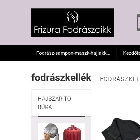
Fodrász-sampon-maszk-hajlakk...
Kezdől
fodrászkellék
FODRÁSZKEL
HAJSZÁRÍTÓ
BÚRA