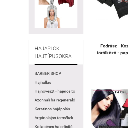
Fodrász - Ko
HAJÁPLÓK
törölköző - pap
HAJTÍPUSOKRA
BARBER SHOP
Hajhullás
Hajnöveszt - hajerősítő
Azonnali hajregeneráló
Keratinos hajápolás
Argánolajos termékek
Kollagénes hajerősítő