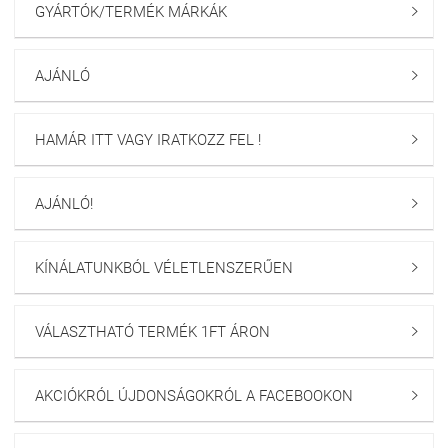
GYÁRTÓK/TERMÉK MÁRKÁK

AJÁNLÓ

HAMÁR ITT VAGY IRATKOZZ FEL !

AJÁNLÓ!

KÍNÁLATUNKBÓL VÉLETLENSZERŰEN

VÁLASZTHATÓ TERMÉK 1FT ÁRON

AKCIÓKRÓL ÚJDONSÁGOKRÓL A FACEBOOKON
