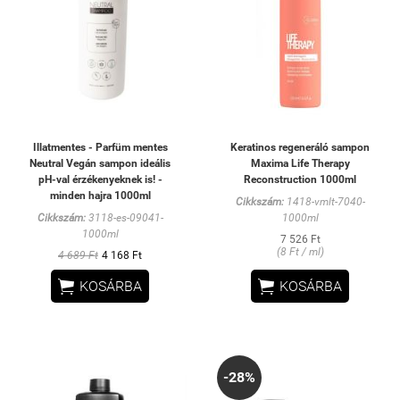
Illatmentes - Parfüm mentes
Keratinos regeneráló sampon
Neutral Vegán sampon ideális
Maxima Life Therapy
pH-val érzékenyeknek is! -
Reconstruction 1000ml
minden hajra 1000ml
Cikkszám:
1418-vmlt-7040-
Cikkszám:
3118-es-09041-
1000ml
1000ml
7 526 Ft
(8 Ft / ml)
4 689 Ft
4 168 Ft


KOSÁRBA
KOSÁRBA
-28%