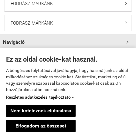
FODRÁSZ MÁRKÁNK

FODRÁSZ MÁRKÁNK

Navigáció

Saját fiók
Ez az oldal cookie-kat használ.

A böngészés folytatásával jóváhagyja, hogy használjunk az oldal

Bemutatkozás
működéséhez szükséges cookie-kat. Statisztikai, marketing célú
vagy személyre szabással kapcsolatos cookie-kat csak az Ön
hozzájárulása után használunk.

Elérhetőségek
Részletes adatkezelési tájékoztató »
www.fodraszkellekekbolt.hu -
Sikeres Fodrászkellék Kft
-
ÁSZF
-
Adatkezelési
Nem kötelezőek elutasítása
tájékoztató
×
Egy látogató Pomáz településről
M
Elfogadom az összeset
Vásárolt a webáruházban
Webáruház készítés
a StartÜzlettel.
21 órával ezelőtt
