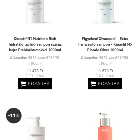
Kinactif N1 Nutrition Rich
Figyelem! Olvassa el! - Extra
hidratáló tápláló sampon száraz
hamvasító sampon - Kinactif N5
hajra Prebiotikumokkal 1000ml
Blonde Silver 1000ml
Cikkszám:
0818-kann-511005-
Cikkszám:
0818-kas-511050-
1000ml
1000ml
11 478 Ft
11 678 Ft
(11 Ft / ml)
(12 Ft / ml)


KOSÁRBA
KOSÁRBA
-11%