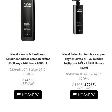
Nirvel Keratin & Panthenol
Nirvel Seleccion fodrász sampon
Keratinos fodrász sampon száraz
enyhén savas pH-val minden
törékeny sérült hajra 1000ml
hajtípusra NŐI - FÉRFI Unisex
illattal
Cikkszám:
0118-nkpp-6612-
1000ml
Cikkszám:
0118-ntss-6451-
1000ml
3 447 Ft
(3 Ft / ml)
3 834 Ft
2 769 Ft
(3 Ft / ml)


KOSÁRBA
KOSÁRBA