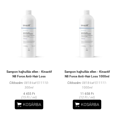
Sampon hajhullás ellen - Kinactif
Sampon hajhullás ellen - Kinactif
N8 Force Anti-Hair Loss
N8 Force Anti-Hair Loss 1000ml
Cikkszám:
0818-kaf-511110-
Cikkszám:
0818-kaf-511111-
300ml
1000ml
4 455 Ft
11 658 Ft
(15 Ft / ml)
(12 Ft / ml)


KOSÁRBA
KOSÁRBA