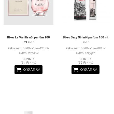
Bi-es La Vanille női parfüm 100
Bi-es Sexy Girl női parfüm 100 ml
ml EDP
EDP
Cikkszám:
8080-u-bies-43339-
Cikkszám:
8080-u-bies-8913-
100ml-lavanille
100ml-sexygirl
3 396 Ft
3 161 Ft
(34 Ft / ml)
(32 Ft / ml)


KOSÁRBA
KOSÁRBA