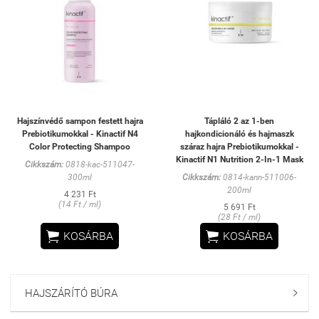
Hajszínvédő sampon festett hajra
Tápláló 2 az 1-ben
Prebiotikumokkal - Kinactif N4
hajkondicionáló és hajmaszk
Color Protecting Shampoo
száraz hajra Prebiotikumokkal -
Kinactif N1 Nutrition 2-In-1 Mask
Cikkszám:
0818-kac-511047-
300ml
Cikkszám:
0814-kann-511006-
200ml
4 231 Ft
(14 Ft / ml)
5 691 Ft
(28 Ft / ml)


KOSÁRBA
KOSÁRBA
HAJSZÁRÍTÓ BÚRA
