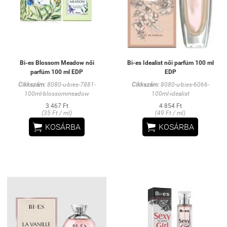
Bi-es Blossom Meadow női
Bi-es Idealist női parfüm 100 ml
parfüm 100 ml EDP
EDP
Cikkszám:
8080-u-bies-7881-
Cikkszám:
8080-u-bies-6066-
100ml-blossommeadow
100ml-idealist
3 467 Ft
4 854 Ft
(35 Ft / ml)
(49 Ft / ml)


KOSÁRBA
KOSÁRBA