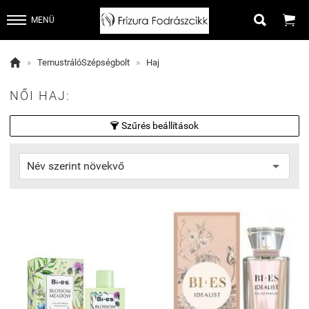


MENÜ

»
TemustrálóSzépségbolt
»
Haj
NŐI HAJ:
Szűrés beállítások
