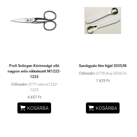
Profi Solingen Körömvágó olló
Sarokgyalu fém fejjel 3035/M
nagyon erős nikkelezett NI1222-
Cikkszám:
0778-tkny-3035/m
1223
1 629 Ft
Cikkszám:
0771-niko-ni1222-
1223
4 657 Ft


KOSÁRBA
KOSÁRBA