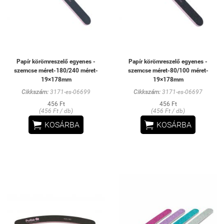
Papír körömreszelő egyenes -
Papír körömreszelő egyenes -
szemcse méret-180/240 méret-
szemcse méret-80/100 méret-
19×178mm
19×178mm
Cikkszám:
3171-es-06699
Cikkszám:
3171-es-06697
456 Ft
456 Ft
(456 Ft / db)
(456 Ft / db)


KOSÁRBA
KOSÁRBA