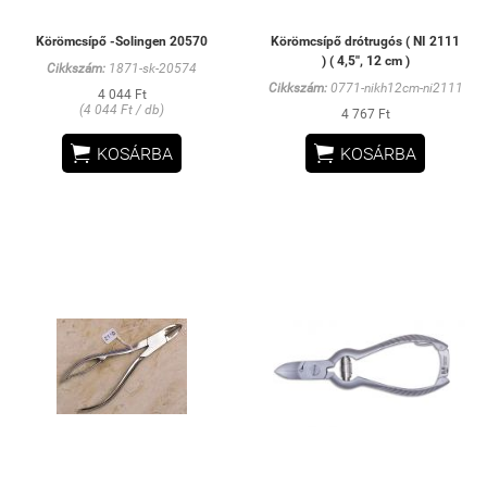
Körömcsípő -Solingen 20570
Körömcsípő drótrugós ( NI 2111
) ( 4,5'', 12 cm )
Cikkszám:
1871-sk-20574
Cikkszám:
0771-nikh12cm-ni2111
4 044 Ft
(4 044 Ft / db)
4 767 Ft


KOSÁRBA
KOSÁRBA