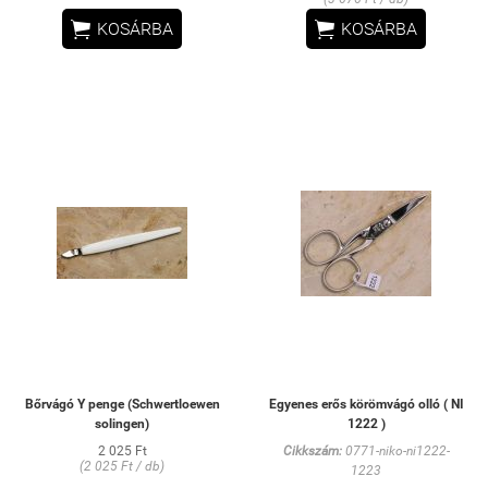


KOSÁRBA
KOSÁRBA
Bőrvágó Y penge (Schwertloewen
Egyenes erős körömvágó olló ( NI
solingen)
1222 )
2 025 Ft
Cikkszám:
0771-niko-ni1222-
(2 025 Ft / db)
1223