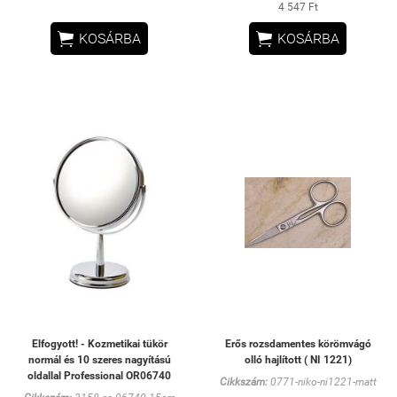
4 547 Ft


KOSÁRBA
KOSÁRBA
Elfogyott! - Kozmetikai tükör
Erős rozsdamentes körömvágó
normál és 10 szeres nagyítású
olló hajlított ( NI 1221)
oldallal Professional OR06740
Cikkszám:
0771-niko-ni1221-matt