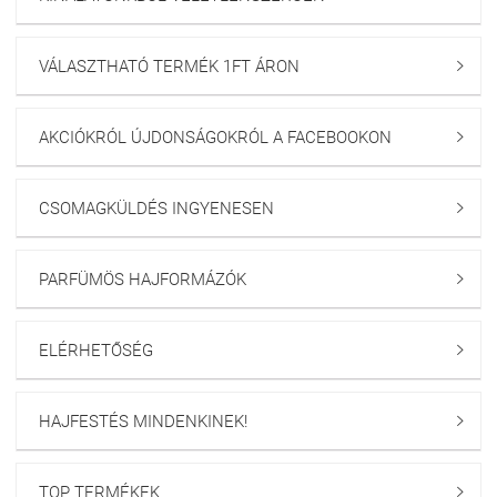
VÁLASZTHATÓ TERMÉK 1FT ÁRON

AKCIÓKRÓL ÚJDONSÁGOKRÓL A FACEBOOKON

CSOMAGKÜLDÉS INGYENESEN

PARFÜMÖS HAJFORMÁZÓK

ELÉRHETŐSÉG

HAJFESTÉS MINDENKINEK!

TOP TERMÉKEK
