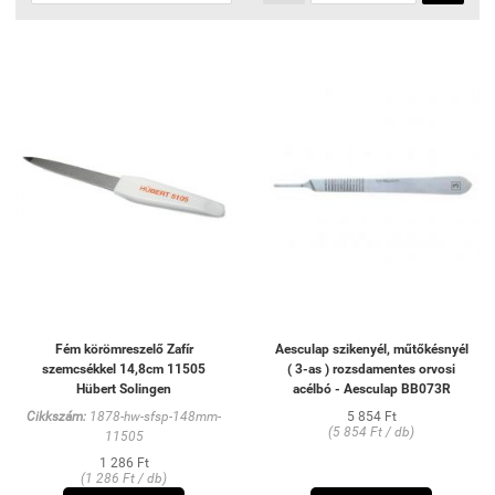
Fém körömreszelő Zafír
Aesculap szikenyél, műtőkésnyél
szemcsékkel 14,8cm 11505
( 3-as ) rozsdamentes orvosi
Hübert Solingen
acélbó - Aesculap BB073R
Cikkszám:
1878-hw-sfsp-148mm-
5 854 Ft
(5 854 Ft / db)
11505
1 286 Ft
(1 286 Ft / db)