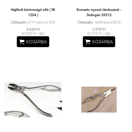
Hajlított körömvágó olló ( NI
Komedo nyomó lándzsával -
1204 )
Solingen 20512
Cikkszám:
0771-niko-ni1204
Cikkszám:
1858-hwk-20512
4 620 Ft
2 070 Ft
(4 620 Ft / db)
(2 070 Ft / db)


KOSÁRBA
KOSÁRBA