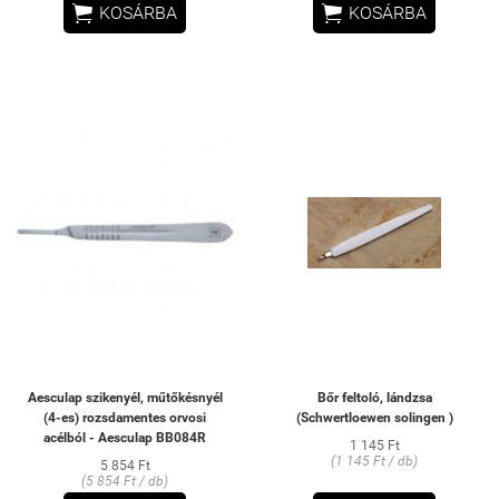


KOSÁRBA
KOSÁRBA
Aesculap szikenyél, műtőkésnyél
Bőr feltoló, lándzsa
(4-es) rozsdamentes orvosi
(Schwertloewen solingen )
acélból - Aesculap BB084R
1 145 Ft
(1 145 Ft / db)
5 854 Ft
(5 854 Ft / db)