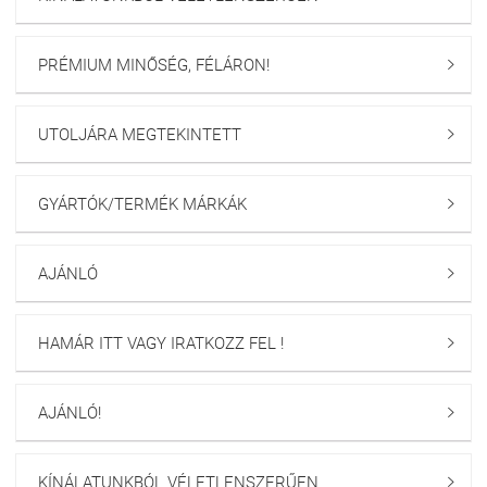
PRÉMIUM MINŐSÉG, FÉLÁRON!

UTOLJÁRA MEGTEKINTETT

GYÁRTÓK/TERMÉK MÁRKÁK

AJÁNLÓ

HAMÁR ITT VAGY IRATKOZZ FEL !

AJÁNLÓ!

KÍNÁLATUNKBÓL VÉLETLENSZERŰEN
