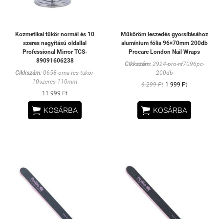
Kozmetikai tükör normál és 10
Műköröm leszedés gyorsításához
szeres nagyítású oldallal
alumínium fólia 96×70mm 200db
Professional Mirror TCS-
Procare London Nail Wraps
89091606238
Cikkszám:
2924-pro-nf7096pc-
Cikkszám:
0658-orna-tcs-tükör-
200db
10szeres-110mm
6 299 Ft
1 999 Ft
11 999 Ft


KOSÁRBA
KOSÁRBA