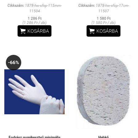
Cikkszám:
1878-hw-sfsp-115mm-
Cikkszám:
1878-hw-sfsp-17cm-
11504
11507
1 286 Ft
1 580 Ft
(1 286 Ft / db)
(1 580 Ft / db)


KOSÁRBA
KOSÁRBA
-66%
Fodrász gumikesztyű minimális
Habkő