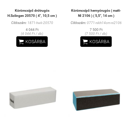
Körömcsípő drótrugós
Körömcsípő hernyórugós ( matt-
H.Solingen 20570 ( 4'', 10,5 cm )
NI 2106 ) ( 5,5'', 14 cm )
Cikkszám:
1871-hwk-20570
Cikkszám:
0771-nikh14cm-ni2106
4 044 Ft
7 500 Ft
(4 044 Ft / db)
(7 500 Ft / db)


KOSÁRBA
KOSÁRBA