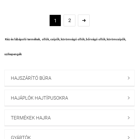
2
1

Kéz és lábápoló termékek, ollók, csípők, körömvágó ollók, bőrvágó ollók, körömcsípők,
szikepengék
HAJSZÁRÍTÓ BÚRA

HAJÁPLÓK HAJTÍPUSOKRA

TERMÉKEK HAJRA

GYÁRTÓK
