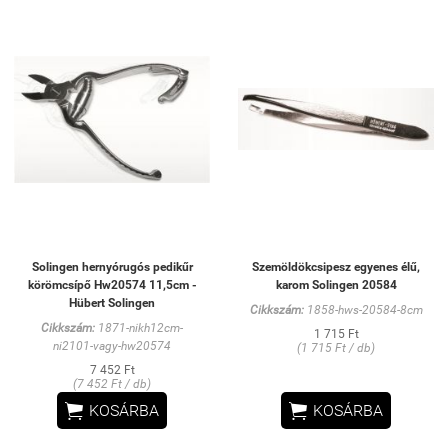
Solingen hernyórugós pedikűr
Szemöldökcsipesz egyenes élű,
körömcsípő Hw20574 11,5cm -
karom Solingen 20584
Hübert Solingen
Cikkszám:
1858-hws-20584-8cm
Cikkszám:
1871-nikh12cm-
1 715 Ft
ni2101-vagy-hw20574
(1 715 Ft / db)
7 452 Ft
(7 452 Ft / db)


KOSÁRBA
KOSÁRBA