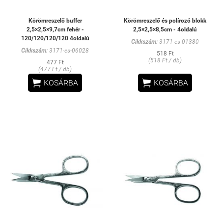
Körömreszelő buffer
Körömreszelő és polírozó blokk
2,5×2,5×9,7cm fehér -
2,5×2,5×8,5cm - 4oldalú
120/120/120/120 4oldalú
Cikkszám:
3171-es-01380
Cikkszám:
3171-es-06028
518 Ft
(518 Ft / db)
477 Ft
(477 Ft / db)


KOSÁRBA
KOSÁRBA