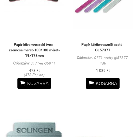
Papír körömreszelő íves -
Papír körömreszelő szett -
szemcse méret-100/180 méret-
GL57377
19×178mm
Cikkszám:
0771-pretty-gl57377-
Cikkszám:
3171-es-06011
4db
478 Ft
1 089 Ft
(478 Ft / db)


KOSÁRBA
KOSÁRBA