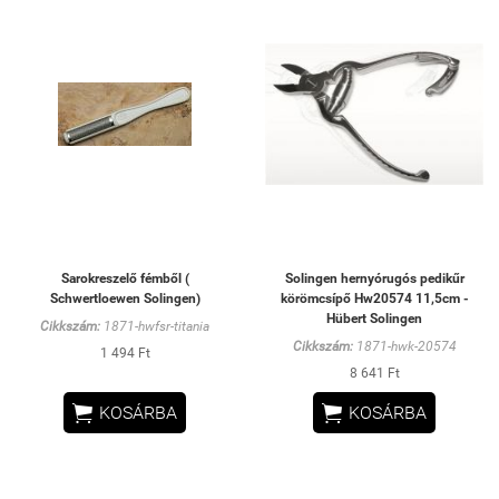
Sarokreszelő fémből (
Solingen hernyórugós pedikűr
Schwertloewen Solingen)
körömcsípő Hw20574 11,5cm -
Hübert Solingen
Cikkszám:
1871-hwfsr-titania
Cikkszám:
1871-hwk-20574
1 494 Ft
8 641 Ft


KOSÁRBA
KOSÁRBA