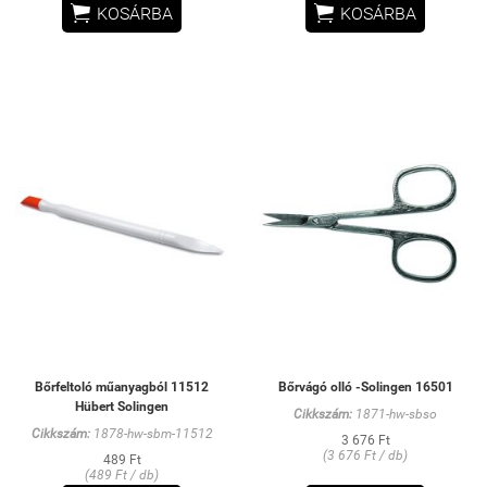


KOSÁRBA
KOSÁRBA
Bőrfeltoló műanyagból 11512
Bőrvágó olló -Solingen 16501
Hübert Solingen
Cikkszám:
1871-hw-sbso
Cikkszám:
1878-hw-sbm-11512
3 676 Ft
(3 676 Ft / db)
489 Ft
(489 Ft / db)