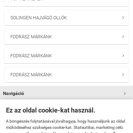
SOLINGEN HAJVÁGÓ OLLÓK

FODRÁSZ MÁRKÁNK

FODRÁSZ MÁRKÁNK

FODRÁSZ MÁRKÁNK

Navigáció

Saját fiók
Ez az oldal cookie-kat használ.

A böngészés folytatásával jóváhagyja, hogy használjunk az oldal

Bemutatkozás
működéséhez szükséges cookie-kat. Statisztikai, marketing célú