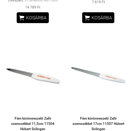
Cikkszám:
3158-es-06740-15cm
7 619 Ft
14 789 Ft


KOSÁRBA
KOSÁRBA
Fém körömreszelő Zafír
Fém körömreszelő Zafír
szemcsékkel 11,5cm 11504
szemcsékkel 17cm 11507 Hübert
Hübert Solingen
Solingen