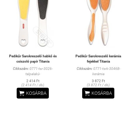
Pedikűr Sarokreszelő habkő és
Pedikűr Sarokreszelő kerámia
csiszoló papír Titania
fejekkel Titania
Cikkszám:
0771-tsr-3026-
Cikkszám:
0771-tsrk-3046B-
talpalakú-
kerámia
2 414 Ft
3 872 Ft
(2 414 Ft / db)
(3 872 Ft / db)


KOSÁRBA
KOSÁRBA