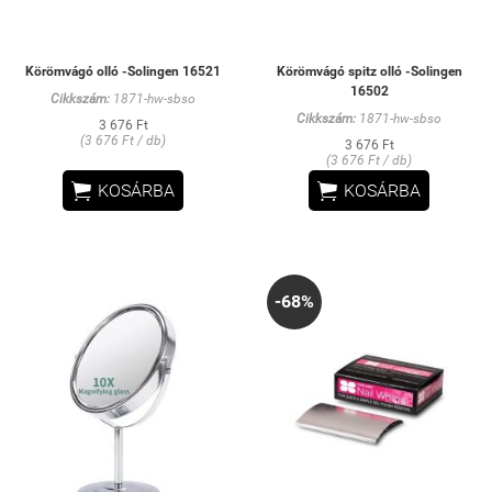
Körömvágó olló -Solingen 16521
Körömvágó spitz olló -Solingen
16502
Cikkszám:
1871-hw-sbso
Cikkszám:
1871-hw-sbso
3 676 Ft
(3 676 Ft / db)
3 676 Ft
(3 676 Ft / db)


KOSÁRBA
KOSÁRBA
-68%