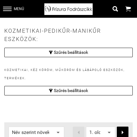


MENÜ
KOZMETIKAI-PEDIKŰR-MANIKŰR
ESZKÖZÖK:
Szűrés beállítások

KOZMETIKAI, KÉZ KÖRÖM, MŰKÖRÖM ÉS LÁBÁPOLÓ ESZKÖZÖK,
TERMÉKEK.
Szűrés beállítások


