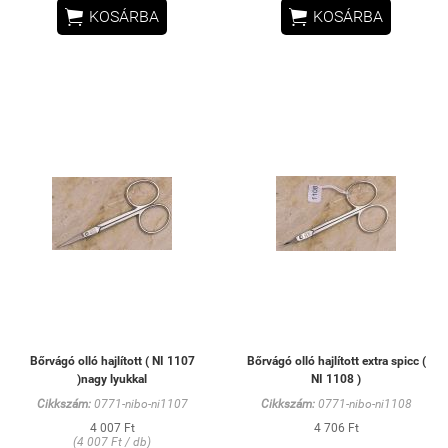


KOSÁRBA
KOSÁRBA
Bőrvágó olló hajlított ( NI 1107
Bőrvágó olló hajlított extra spicc (
)nagy lyukkal
NI 1108 )
Cikkszám:
0771-nibo-ni1107
Cikkszám:
0771-nibo-ni1108
4 007 Ft
4 706 Ft
(4 007 Ft / db)