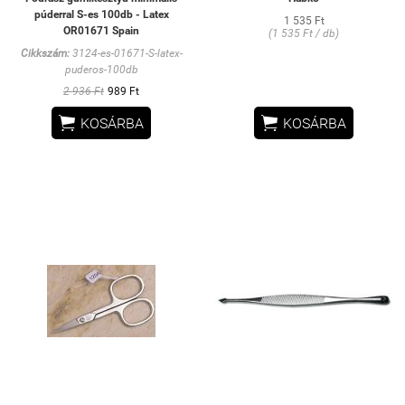
púderral S-es 100db - Latex
1 535 Ft
OR01671 Spain
(1 535 Ft / db)
Cikkszám:
3124-es-01671-S-latex-
puderos-100db
2 936 Ft
989 Ft


KOSÁRBA
KOSÁRBA