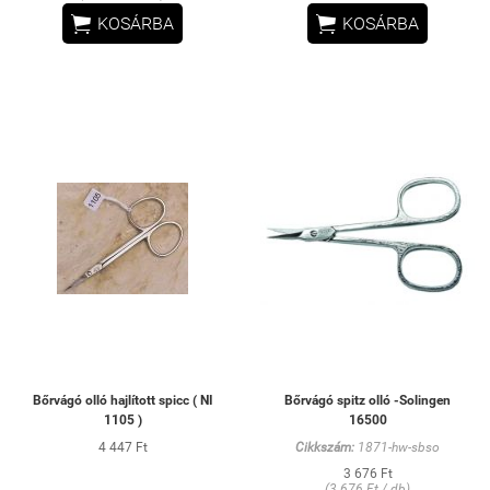


KOSÁRBA
KOSÁRBA
Bőrvágó olló hajlított spicc ( NI
Bőrvágó spitz olló -Solingen
1105 )
16500
4 447 Ft
Cikkszám:
1871-hw-sbso
3 676 Ft
(3 676 Ft / db)