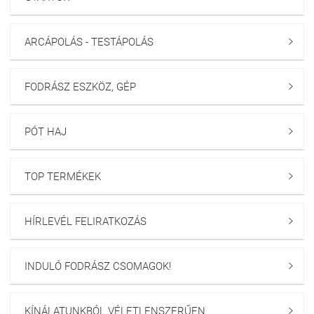
ARCÁPOLÁS - TESTÁPOLÁS

FODRÁSZ ESZKÖZ, GÉP

PÓT HAJ

TOP TERMÉKEK

HÍRLEVÉL FELIRATKOZÁS

INDULÓ FODRÁSZ CSOMAGOK!

KÍNÁLATUNKBÓL VÉLETLENSZERŰEN
