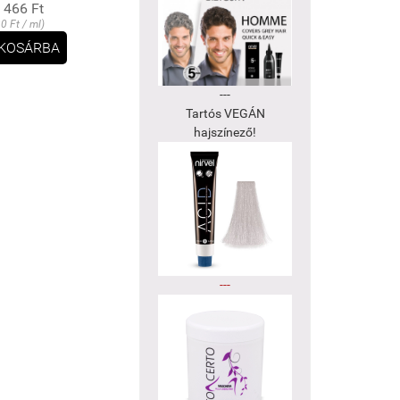
 466 Ft
30 Ft / ml)
KOSÁRBA
---
Tartós VEGÁN
hajszínező!
---