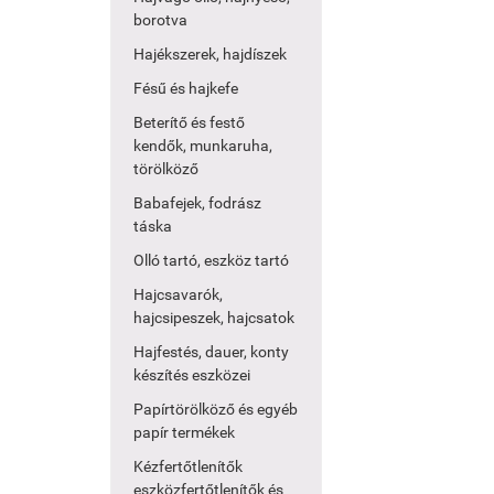
borotva
Hajékszerek, hajdíszek
Fésű és hajkefe
Beterítő és festő
kendők, munkaruha,
törölköző
Babafejek, fodrász
táska
Olló tartó, eszköz tartó
Hajcsavarók,
hajcsipeszek, hajcsatok
Hajfestés, dauer, konty
készítés eszközei
Papírtörölköző és egyéb
papír termékek
Kézfertőtlenítők
eszközfertőtlenítők és