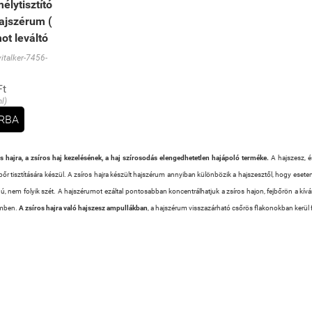
élytisztító
ajszérum (
t leváltó
talker-7456-
Ft
l)
RBA
s hajra, a zsíros haj kezelésének, a haj szírosodás elengedhetetlen hajápoló terméke.
A hajszesz, é
jbőr tisztítására készül. A zsíros hajra készült hajszérum annyiban különbözik a hajszesztől, hogy es
gú, nem folyik szét. A hajszérumot ezáltal pontosabban koncentrálhatjuk a zsíros hajon, fejbőrön a kíván
emben.
A zsíros hajra való hajszesz ampullákban
, a hajszérum visszazárható csőrös flakonokban kerül