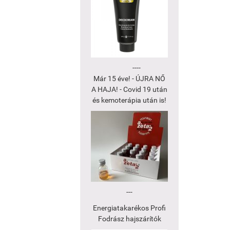
----
Már 15 éve! - ÚJRA NŐ
A HAJA! - Covid 19 után
és kemoterápia után is!
---
Energiatakarékos Profi
Fodrász hajszárítók