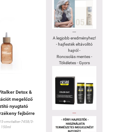
---
A legjobb eredményhez!
- hajfesték eltávolító
hajról -
Roncsolás mentes -
Tökéletes - Gyors
italker Detox &
itációt megelőző
ztító nyugtató
rzékeny fejbőrre
---
5-vmvitalker-7458/3-
150ml