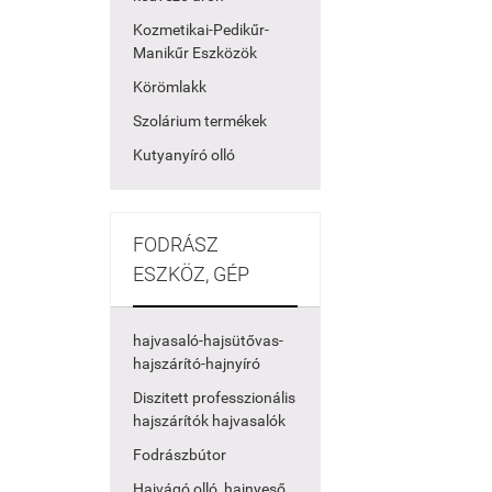
Kozmetikai-Pedikűr-
Manikűr Eszközök
Körömlakk
Szolárium termékek
Kutyanyíró olló
FODRÁSZ
ESZKÖZ, GÉP
hajvasaló-hajsütővas-
hajszárító-hajnyíró
Diszitett professzionális
hajszárítók hajvasalók
Fodrászbútor
Hajvágó olló, hajnyeső,