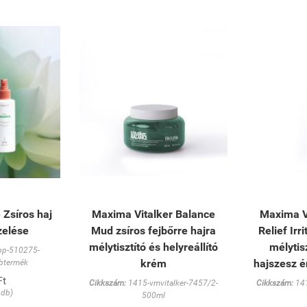
 Zsíros haj
Maxima Vitalker Balance
Maxima V
zelése
Mud zsíros fejbőrre hajra
Relief Irr
mélytisztító és helyreállító
mélytis
bp-510275-
krém
hajszesz é
dbtermék
Ft
Cikkszám:
1415-vmvitalker-7457/2-
Cikkszám:
141
 db)
500ml