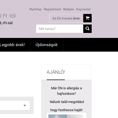
Nyitólap
Regisztráció
Belépés
Kapcsolat
 Ft -tól

Az Ön kosara
üres
.
,-Ft-tól

 Legjobb árak!
Újdonságok
AJÁNLÓ!
Már ÖN is allergiás a
hajfestésre?
Nálunk talál megoldást
hogy festhesse haját!