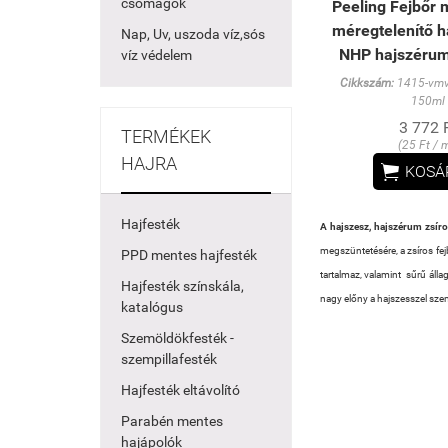
csomagok
Peeling Fejbőr m
méregtelenítő h
Nap, Uv, uszoda víz,sós
NHP hajszérumo
víz védelem
Cikkszám:
1415-vmvi
150ml
3 772 
TERMÉKEK
(25 Ft / m
HAJRA

KOSÁ
Hajfesték
A hajszesz, hajszérum zsíro
megszüntetésére, a zsíros fe
PPD mentes hajfesték
tartalmaz, valamint sűrű álla
Hajfesték színskála,
nagy előny a hajszesszel sz
katalógus
Szemöldökfesték -
szempillafesték
Hajfesték eltávolító
Parabén mentes
hajápolók