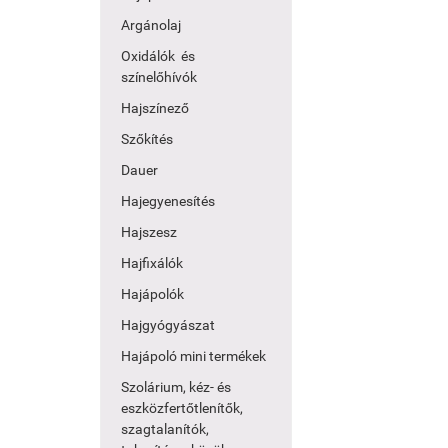
Argánolaj
Oxidálók és
színelőhívók
Hajszínező
Szőkítés
Dauer
Hajegyenesítés
Hajszesz
Hajfixálók
Hajápolók
Hajgyógyászat
Hajápoló mini termékek
Szolárium, kéz- és
eszközfertőtlenítők,
szagtalanítók,