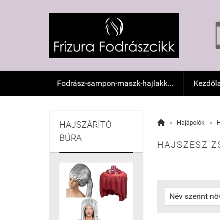
Fodrász-sampon-maszk-hajlakk...
Kezdől

»
Hajápolók
»
H
HAJSZÁRÍTÓ
BÚRA
HAJSZESZ Z