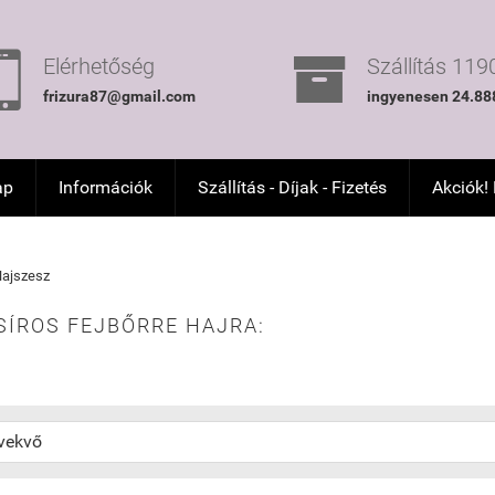


Elérhetőség
Szállítás 1190
frizura87@gmail.com
ingyenesen 24.888
ap
Információk
Szállítás - Díjak - Fizetés
Akciók!
ajszesz
SÍROS FEJBŐRRE HAJRA: