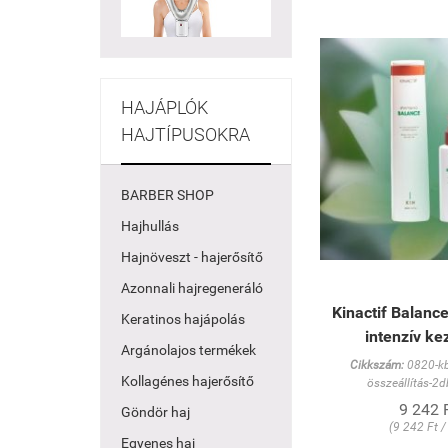
HAJÁPLÓK
HAJTÍPUSOKRA
BARBER SHOP
Hajhullás
Hajnöveszt - hajerősítő
Azonnali hajregeneráló
Kinactif Balance
Keratinos hajápolás
intenzív ke
Argánolajos termékek
Cikkszám:
0820-k
Kollagénes hajerősítő
összeállítás-2
9 242 
Göndör haj
(9 242 Ft /
Egyenes haj