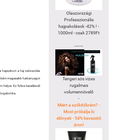
Olaszországi
Professzionális
hajpakolások -42% ! -
1000ml - csak 2789Ft
-------
s hajszérum a haj zsírosodás
Tengeri sós vizes
etenként magasabb hatóanyagot
rugalmas
t helyre. Ez foltos kezelésnél
volumennövelő
 forgalomba.
-
Miért a szőkítőkrém? -
Most próbálja ki
előnyeit - 54% bevezető
áron!