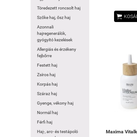
Töredezett roncsolt haj

KOSÁ
Szőke haj, ősz haj
Azonnali
hajregenerálók,
gyógyító kezelések
Allergiás és érzékeny
fejbőrre
Festett haj
Zsíros haj
Korpás haj
Száraz haj
Gyenge, vékony haj
Normál haj
Férfi haj
Maxima Vitalk
Haj-, arc- és testápoló