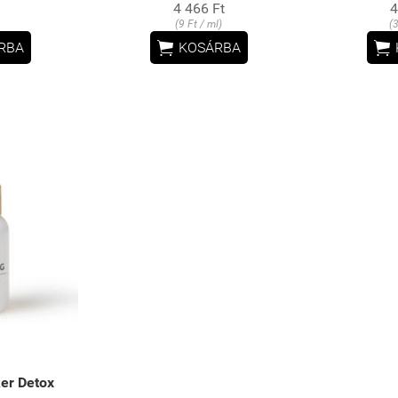
4 466 Ft
4
(9 Ft / ml)
(


RBA
KOSÁRBA
er Detox