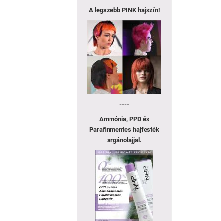
A legszebb
PINK hajszín!
----
Ammónia, PPD és
Parafinmentes hajfesték
argánolajjal.