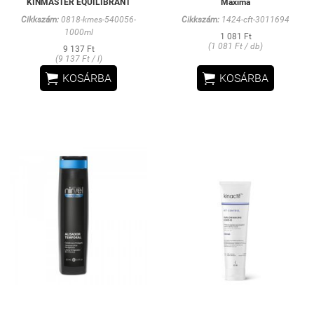
KINMASTER EQUILIBRANT
Maxima
Cikkszám:
0818-kmes-540056-
Cikkszám:
1424-cft-3011694
1000ml
1 081 Ft
(1 081 Ft / db)
9 137 Ft
(9 137 Ft / l)


KOSÁRBA
KOSÁRBA