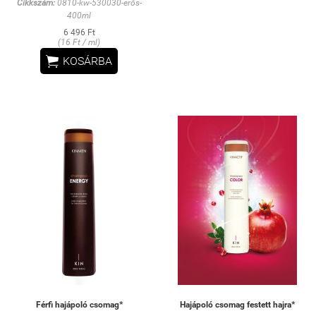
Cikkszám:
0810-kw-530030-erős-
400ml
6 496 Ft
(16 Ft / ml)

KOSÁRBA
Férfi hajápoló csomag*
Hajápoló csomag festett hajra*