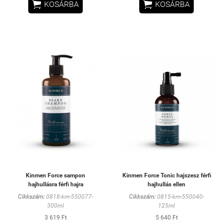


KOSÁRBA
KOSÁRBA
Kinmen Force sampon
Kinmen Force Tonic hajszesz férfi
hajhullásra férfi hajra
hajhullás ellen
Cikkszám:
0818-km-550077-
Cikkszám:
0815-km-550040-
300ml
125ml
3 619 Ft
5 640 Ft