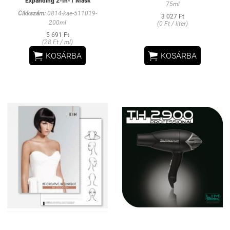
Expanding 2-In-1 Mask
75ml
Cikkszám:
0814-kae-511019-
3 027 Ft
200ml
(0 Ft / liter)
5 691 Ft
(28 Ft / ml)


KOSÁRBA
KOSÁRBA