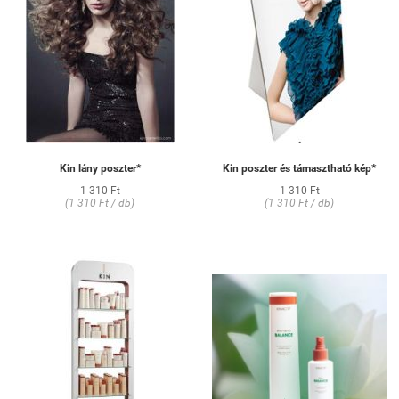
Kin lány poszter*
Kin poszter és támasztható kép*
1 310 Ft
1 310 Ft
(1 310 Ft / db)
(1 310 Ft / db)