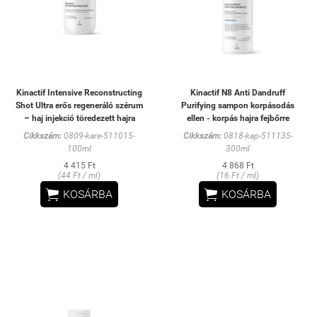
Kinactif Intensive Reconstructing
Kinactif N8 Anti Dandruff
Shot Ultra erős regeneráló szérum
Purifying sampon korpásodás
– haj injekció töredezett hajra
ellen - korpás hajra fejbőrre
Cikkszám:
0809-kare-511015-
Cikkszám:
0818-kap-511135-
100ml
300ml
4 415 Ft
4 868 Ft
(44 Ft / ml)
(16 Ft / ml)


KOSÁRBA
KOSÁRBA