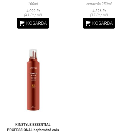
100ml
extraerős-250ml
4 099 Ft
4 326 Ft
(41 Ft / ml)
(17 Ft / ml)


KOSÁRBA
KOSÁRBA
KINSTYLE ESSENTIAL
PROFESSIONAL hajformázó erős