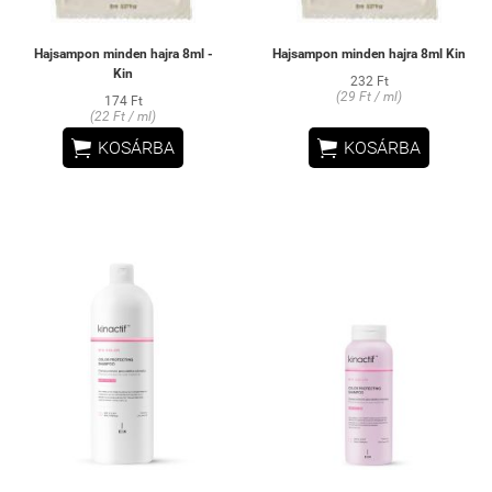
Hajsampon minden hajra 8ml -
Hajsampon minden hajra 8ml Kin
Kin
232 Ft
(29 Ft / ml)
174 Ft
(22 Ft / ml)


KOSÁRBA
KOSÁRBA