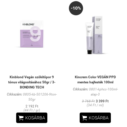
-10%
Kinblond Vegán szőkítőpor 9
Kincrem Color VEGÁN PPD
tónus világosításához 50gr / 3-
mentes hajfesték 100ml
BONDING TECH
Cikkszám:
0801-kphcc-100ml-
Cikkszám:
0805-kb-501206-9ton-
alap-3
50gr
3 768 Ft
3 399 Ft
(34 Ft / ml)
2 192 Ft
(44 Ft / gr)


KOSÁRBA
KOSÁRBA