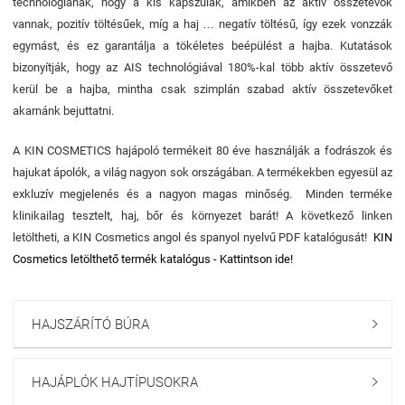
technológiának, hogy a kis kapszulák, amikben az aktív összetevők
vannak, pozitív töltésűek, míg a haj … negatív töltésű, így ezek vonzzák
egymást, és ez garantálja a tökéletes beépülést a hajba. Kutatások
bizonyítják, hogy az AIS technológiával 180%-kal több aktív összetevő
kerül be a hajba, mintha csak szimplán szabad aktív összetevőket
akarnánk bejuttatni.
A KIN COSMETICS hajápoló termékeit 80 éve használják a fodrászok és
hajukat ápolók, a világ nagyon sok országában. A termékekben egyesül az
exkluzív megjelenés és a nagyon magas minőség. Minden terméke
klinikailag tesztelt, haj, bőr és környezet barát!
A következő linken
letöltheti, a KIN Cosmetics angol és spanyol nyelvű PDF katalógusát!
KIN
Cosmetics letölthető termék katalógus - Kattintson ide!
HAJSZÁRÍTÓ BÚRA

HAJÁPLÓK HAJTÍPUSOKRA
