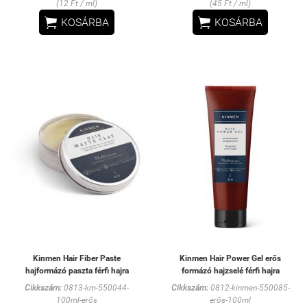
(12 Ft / ml)
(45 Ft / ml)


KOSÁRBA
KOSÁRBA
Kinmen Hair Fiber Paste
Kinmen Hair Power Gel erős
hajformázó paszta férfi hajra
formázó hajzselé férfi hajra
Cikkszám:
0813-km-550044-
Cikkszám:
0812-kinmen-550085-
100ml-erős
erős-100ml