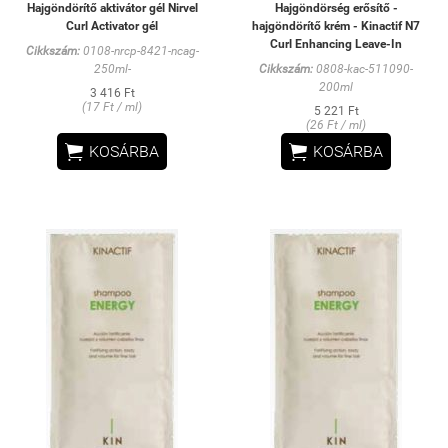
Hajgöndörítő aktivátor gél Nirvel
Hajgöndörség erősítő -
Curl Activator gél
hajgöndörítő krém - Kinactif N7
Curl Enhancing Leave-In
Cikkszám:
0108-nrcp-8421-ncag-
250ml-
Cikkszám:
0808-kac-511090-
200ml
3 416 Ft
(17 Ft / ml)
5 221 Ft
(26 Ft / ml)


KOSÁRBA
KOSÁRBA