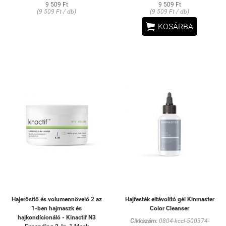
9 509 Ft
9 509 Ft
(9 509 Ft / db)
(9 509 Ft / db)

KOSÁRBA
Hajerősítő és volumennövelő 2 az
Hajfesték eltávolító gél Kinmaster
1-ben hajmaszk és
Color Cleanser
hajkondícionáló - Kinactif N3
Cikkszám:
0804-kccl-500374-