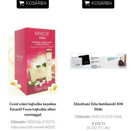


KOSÁRBA
KOSÁRBA
Covid utáni hajhullás kezelése
Eldobható fólia festőkendő KIN
Kinactif Force hajhullás elleni
50db
csomaggal
Cikkszám:
0832-310255-50db
Cikkszám:
0820-kfp-510272-
4 232 Ft
dobozban-2db termék-NEIDE
(4 232 Ft / db)