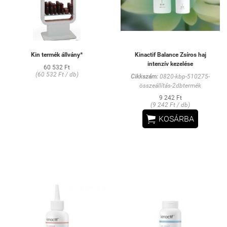
Kin termék állvány*
Kinactif Balance Zsíros haj
intenzív kezelése
60 532 Ft
(60 532 Ft / db)
Cikkszám:
0820-kbp-510275-
összeállítás-2dbtermék
9 242 Ft
(9 242 Ft / db)

KOSÁRBA