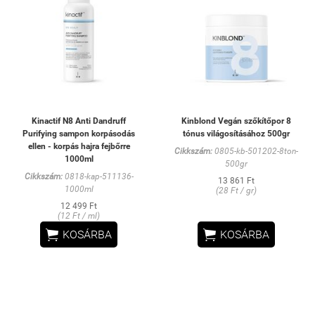
Kinactif N8 Anti Dandruff
Kinblond Vegán szőkítőpor 8
Purifying sampon korpásodás
tónus világosításához 500gr
ellen - korpás hajra fejbőrre
Cikkszám:
0805-kb-501202-8ton-
1000ml
500gr
Cikkszám:
0818-kap-511136-
13 861 Ft
1000ml
(28 Ft / gr)
12 499 Ft
(12 Ft / ml)


KOSÁRBA
KOSÁRBA