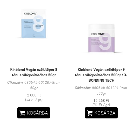
Kinblond Vegán szőkítőpor 8
Kinblond Vegán szőkítőpor 9
tónus világosításához 50gr
tónus világosításához 500gr / 3-
BONDING TECH
Cikkszám:
0805-kb-501207-8ton-
50gr
Cikkszám:
0805-kb-501201-9ton-
500gr
2 600 Ft
(52 Ft / gr)
15 268 Ft
(31 Ft / gr)


KOSÁRBA
KOSÁRBA