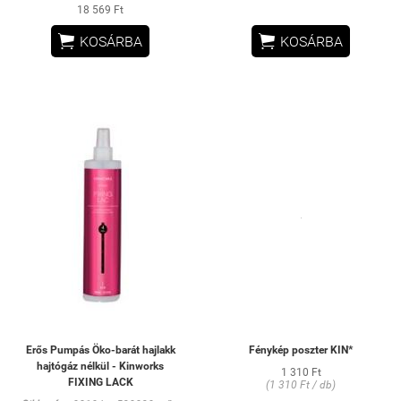
18 569 Ft


KOSÁRBA
KOSÁRBA
Erős Pumpás Öko-barát hajlakk
Fénykép poszter KIN*
hajtógáz nélkül - Kinworks
1 310 Ft
FIXING LACK
(1 310 Ft / db)