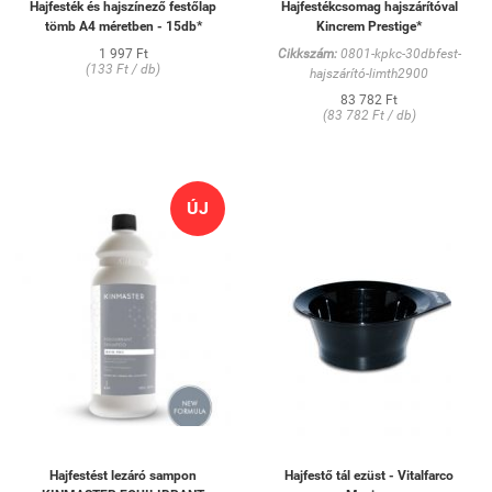
Hajfesték és hajszínező festőlap
Hajfestékcsomag hajszárítóval
tömb A4 méretben - 15db*
Kincrem Prestige*
1 997 Ft
Cikkszám:
0801-kpkc-30dbfest-
(133 Ft / db)
hajszárító-limth2900
83 782 Ft
(83 782 Ft / db)
ÚJ
Hajfestést lezáró sampon
Hajfestő tál ezüst - Vitalfarco