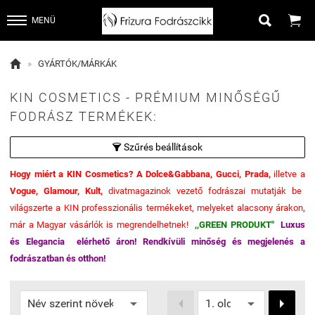


MENÜ

»
GYÁRTÓK/MÁRKÁK
KIN COSMETICS - PRÉMIUM MINŐSÉGŰ
FODRÁSZ TERMÉKEK:
Szűrés beállítások

Hogy miért a KIN Cosmetics?
A Dolce&Gabbana, Gucci, Prada,
illetve a
Vogue, Glamour, Kult,
divatmagazinok vezető fodrászai mutatják be
világszerte a KIN professzionális termékeket, melyeket alacsony árakon,
már a Magyar vásárlók is megrendelhetnek!
,,GREEN PRODUKT"
Luxus
és Elegancia elérhető áron! Rendkívüli minőség és megjelenés a
fodrászatban és otthon!

