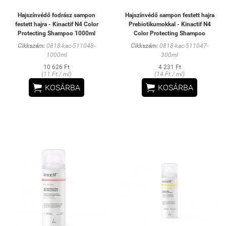
Hajszínvédő fodrász sampon
Hajszínvédő sampon festett hajra
festett hajra - Kinactif N4 Color
Prebiotikumokkal - Kinactif N4
Protecting Shampoo 1000ml
Color Protecting Shampoo
Cikkszám:
0818-kac-511048-
Cikkszám:
0818-kac-511047-
1000ml
300ml
10 626 Ft
4 231 Ft
(11 Ft / ml)
(14 Ft / ml)


KOSÁRBA
KOSÁRBA