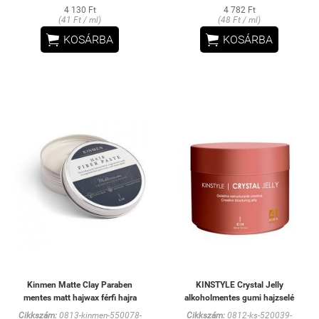
4 130 Ft
4 782 Ft
(41 Ft / ml)
(48 Ft / ml)


KOSÁRBA
KOSÁRBA
Kinmen Matte Clay Paraben
KINSTYLE Crystal Jelly
mentes matt hajwax férfi hajra
alkoholmentes gumi hajzselé
Cikkszám:
0813-kinmen-550078-
Cikkszám:
0812-ks-520039-