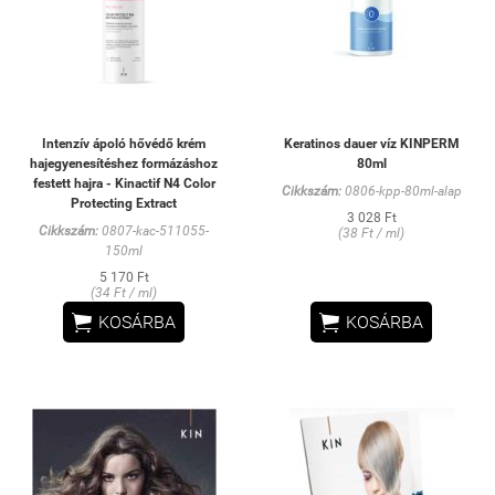
Intenzív ápoló hővédő krém
Keratinos dauer víz KINPERM
hajegyenesítéshez formázáshoz
80ml
festett hajra - Kinactif N4 Color
Cikkszám:
0806-kpp-80ml-alap
Protecting Extract
3 028 Ft
Cikkszám:
0807-kac-511055-
(38 Ft / ml)
150ml
5 170 Ft
(34 Ft / ml)


KOSÁRBA
KOSÁRBA