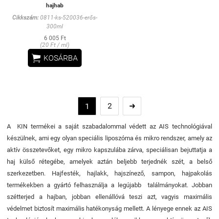
hajhab
Cikkszám:
0811-ks-520036-erős-
300ml
6 005 Ft
(20 Ft / ml)

KOSÁRBA
2
1

A KIN termékei a saját szabadalommal védett az AIS technológiával
készülnek, ami egy olyan speciális liposzóma és mikro rendszer, amely az
aktív összetevőket, egy mikro kapszulába zárva, speciálisan bejuttatja a
haj külső rétegébe, amelyek aztán beljebb terjednék szét, a belső
szerkezetben. Hajfesték, hajlakk, hajszínező, sampon, hajpakolás
termékekben a gyártó felhasználja a legújabb találmányokat. Jobban
szétterjed a hajban, jobban ellenállóvá teszi azt, vagyis maximális
védelmet biztosít maximális hatékonyság mellett. A lényege ennek az AIS