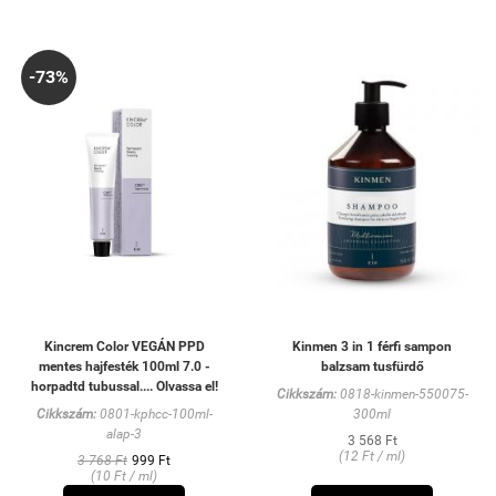
-73%
Kincrem Color VEGÁN PPD
Kinmen 3 in 1 férfi sampon
mentes hajfesték 100ml 7.0 -
balzsam tusfürdő
horpadtd tubussal.... Olvassa el!
Cikkszám:
0818-kinmen-550075-
Cikkszám:
0801-kphcc-100ml-
300ml
alap-3
3 568 Ft
(12 Ft / ml)
3 768 Ft
999 Ft
(10 Ft / ml)