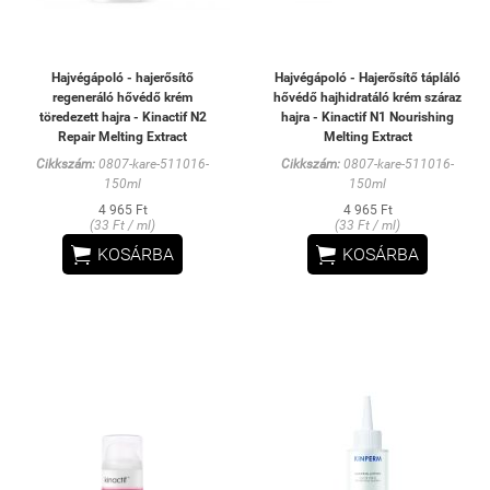
Hajvégápoló - hajerősítő
Hajvégápoló - Hajerősítő tápláló
regeneráló hővédő krém
hővédő hajhidratáló krém száraz
töredezett hajra - Kinactif N2
hajra - Kinactif N1 Nourishing
Repair Melting Extract
Melting Extract
Cikkszám:
0807-kare-511016-
Cikkszám:
0807-kare-511016-
150ml
150ml
4 965 Ft
4 965 Ft
(33 Ft / ml)
(33 Ft / ml)


KOSÁRBA
KOSÁRBA