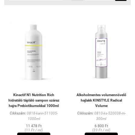
Kinactif N1 Nutrition Rich
Alkoholmentes volumennövelő
hidratáló tápláló sampon száraz
hajlakk KINSTYLE Radical
hajra Prebiotikumokkal 1000ml
Volume
Cikkszám:
0818-kann-511005-
Cikkszám:
0810-ks-520038-m-
1000ml
300ml
11 478 Ft
6 800 Ft
(11 Ft / ml)
(23 Ft / ml)