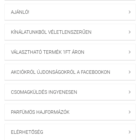
AJÁNLÓ!

KÍNÁLATUNKBÓL VÉLETLENSZERŰEN

VÁLASZTHATÓ TERMÉK 1FT ÁRON

AKCIÓKRÓL ÚJDONSÁGOKRÓL A FACEBOOKON

CSOMAGKÜLDÉS INGYENESEN

PARFÜMÖS HAJFORMÁZÓK

ELÉRHETŐSÉG
