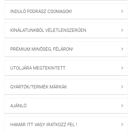
INDULÓ FODRÁSZ CSOMAGOK!

KÍNÁLATUNKBÓL VÉLETLENSZERŰEN

PRÉMIUM MINŐSÉG, FÉLÁRON!

UTOLJÁRA MEGTEKINTETT

GYÁRTÓK/TERMÉK MÁRKÁK

AJÁNLÓ

HAMÁR ITT VAGY IRATKOZZ FEL !
