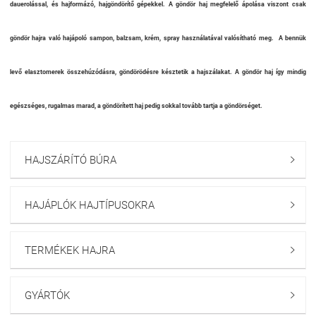
dauerolással, és hajformázó, hajgöndörítő gépekkel. A göndör haj megfelelő ápolása viszont csak
göndör hajra való hajápoló sampon, balzsam, krém, spray használatával valósítható meg. A bennük
levő elasztomerek összehúzódásra, göndörödésre késztetik a hajszálakat.
A göndör haj így mindig
egészséges, rugalmas marad, a göndörített haj pedig sokkal tovább tartja a göndörséget.
HAJSZÁRÍTÓ BÚRA

HAJÁPLÓK HAJTÍPUSOKRA

TERMÉKEK HAJRA

GYÁRTÓK
