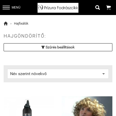


MENÜ

»
Hajfixálók
HAJGÖNDÖRÍTŐ:
Szűrés beállítások
