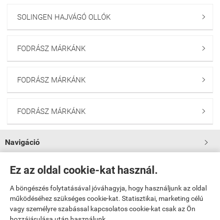
SOLINGEN HAJVÁGÓ OLLÓK

FODRÁSZ MÁRKÁNK

FODRÁSZ MÁRKÁNK

FODRÁSZ MÁRKÁNK

Navigáció

Saját fiók
Ez az oldal cookie-kat használ.

A böngészés folytatásával jóváhagyja, hogy használjunk az oldal

Bemutatkozás
működéséhez szükséges cookie-kat. Statisztikai, marketing célú
vagy személyre szabással kapcsolatos cookie-kat csak az Ön
hozzájárulása után használunk.