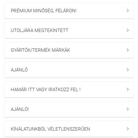
PRÉMIUM MINŐSÉG, FÉLÁRON!

UTOLJÁRA MEGTEKINTETT

GYÁRTÓK/TERMÉK MÁRKÁK

AJÁNLÓ

HAMÁR ITT VAGY IRATKOZZ FEL !

AJÁNLÓ!

KÍNÁLATUNKBÓL VÉLETLENSZERŰEN
