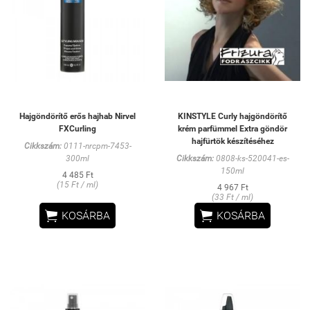
Hajgöndörítő erős hajhab Nirvel
KINSTYLE Curly hajgöndörítő
FXCurling
krém parfümmel Extra göndör
hajfürtök készítéséhez
Cikkszám:
0111-nrcpm-7453-
300ml
Cikkszám:
0808-ks-520041-es-
150ml
4 485 Ft
(15 Ft / ml)
4 967 Ft
(33 Ft / ml)


KOSÁRBA
KOSÁRBA