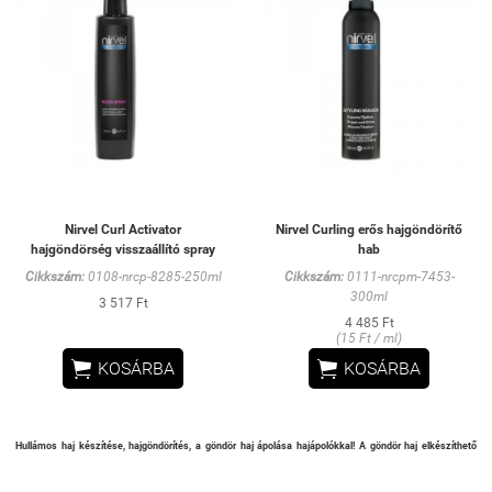
Nirvel Curl Activator
Nirvel Curling erős hajgöndörítő
hajgöndörség visszaállító spray
hab
Cikkszám:
0108-nrcp-8285-250ml
Cikkszám:
0111-nrcpm-7453-
300ml
3 517 Ft
4 485 Ft
(15 Ft / ml)


KOSÁRBA
KOSÁRBA
Hullámos haj készítése, hajgöndörítés, a göndör haj ápolása hajápolókkal!
A göndör haj elkészíthető