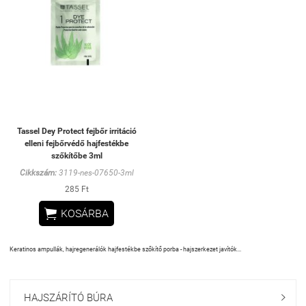
Tassel Dey Protect fejbőr irritáció
elleni fejbőrvédő hajfestékbe
szőkítőbe 3ml
Cikkszám:
3119-nes-07650-3ml
285 Ft

KOSÁRBA
Keratinos ampullák, hajregenerálók hajfestékbe szőkítő porba - hajszerkezet javítók...
HAJSZÁRÍTÓ BÚRA
