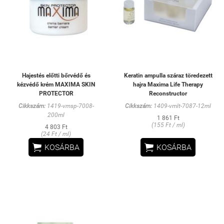
Hajestés előtti bőrvédő és
Keratin ampulla száraz töredezett
kézvédő krém MAXIMA SKIN
hajra Maxima Life Therapy
PROTECTOR
Reconstructor
Cikkszám:
1419-vmsp-7008-
Cikkszám:
1409-vmlt-7087-12ml
200ml
1 861 Ft
(155 Ft / ml)
4 803 Ft
(24 Ft / ml)


KOSÁRBA
KOSÁRBA