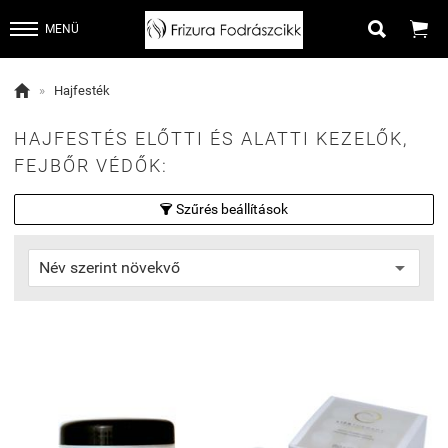


MENÜ

»
Hajfesték
HAJFESTÉS ELŐTTI ÉS ALATTI KEZELŐK,
FEJBŐR VÉDŐK:
Szűrés beállítások
