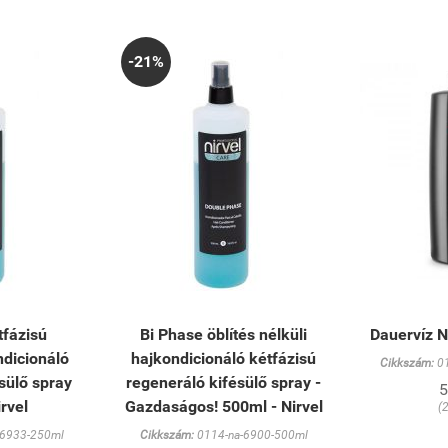
-21%
tfázisú
Bi Phase öblítés nélküli
Dauervíz N
ndicionáló
hajkondicionáló kétfázisú
Cikkszám:
01
sülő spray
regeneráló kifésülő spray -
5
rvel
Gazdaságos! 500ml - Nirvel
(
-6933-250ml
Cikkszám:
0114-na-6900-500ml