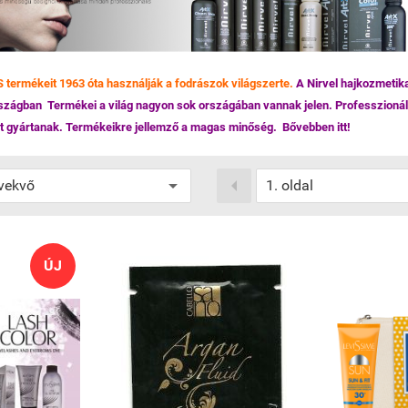
ermékeit 1963 óta használják a fodrászok világszerte.
A Nirvel hajkozmetik
rszágban Termékei a világ nagyon sok országában vannak jelen. Professzionáli
 gyártanak. Termékeikre jellemző a magas minőség. Bővebben itt!

ÚJ