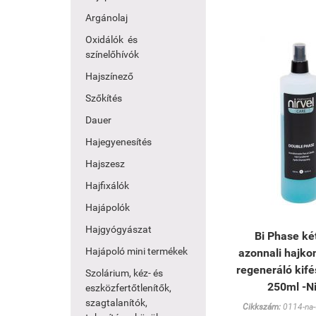
Argánolaj
Oxidálók és
színelőhívók
Hajszínező
Szőkítés
Dauer
Hajegyenesítés
Hajszesz
Hajfixálók
Hajápolók
Hajgyógyászat
Bi Phase ké
Hajápoló mini termékek
azonnali hajko
regeneráló kifé
Szolárium, kéz- és
250ml -Ni
eszközfertőtlenítők,
szagtalanítók,
Cikkszám:
0114-na