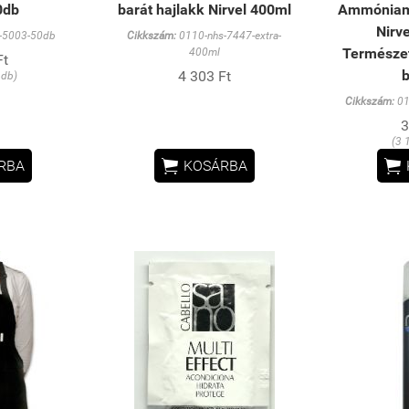
0db
barát hajlakk Nirvel 400ml
Ammóniame
Nirv
-5003-50db
Cikkszám:
0110-nhs-7447-extra-
Természet
400ml
Ft
b
4 303 Ft
 db)
Cikkszám:
01
3
(3 


RBA
KOSÁRBA