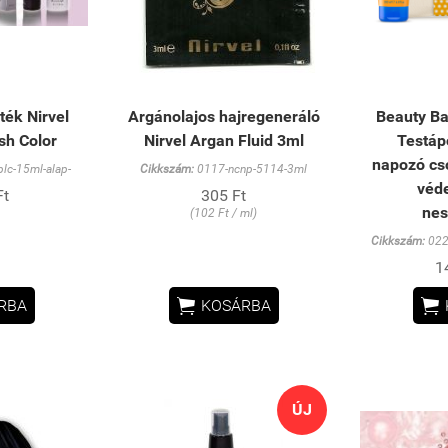
ék Nirvel
Argánolajos hajregeneráló
Beauty Ba
sh Color
Nirvel Argan Fluid 3ml
Testáp
napozó c
lc-15ml-alap-
Cikkszám:
0117-ncnp-5114-3ml
véd
Ft
305 Ft
nes
(102 Ft / ml)
Cikkszám:
022
1


RBA
KOSÁRBA
ÚJ