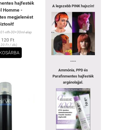
ntes hajfesték
A legszebb
PINK hajszín!
el Homme -
es megjelenést
iztosít!
01-nfh-30+30ml-alap
 120 Ft
120 Ft / db)
KOSÁRBA
----
Ammónia, PPD és
Parafinmentes hajfesték
argánolajjal.