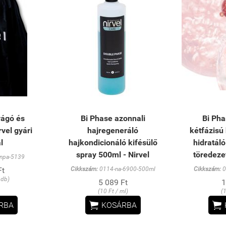
vágó és
Bi Phase azonnali
Bi Pha
vel gyári
hajregeneráló
kétfázisú
l
hajkondicionáló kifésülő
hidratáló
spray 500ml - Nirvel
töredezet
npa-5139
Ft
Cikkszám:
0114-na-6900-500ml
Cikkszám:
0
 db)
5 089 Ft
1
(10 Ft / ml)
(


RBA
KOSÁRBA