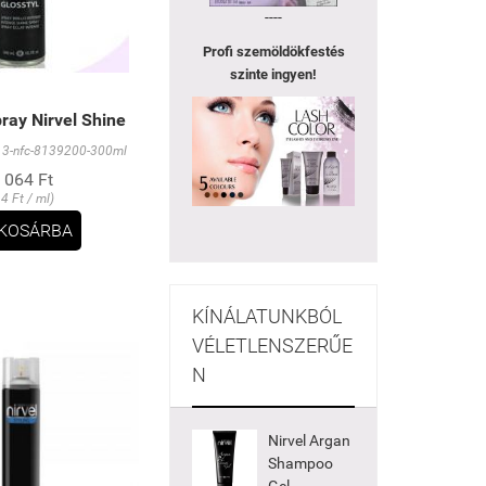
----
Profi szemöldökfestés
szinte ingyen!
ray Nirvel Shine
3-nfc-8139200-300ml
 064 Ft
14 Ft / ml)
KOSÁRBA
KÍNÁLATUNKBÓL
VÉLETLENSZERŰE
N
Nirvel Argan
Shampoo