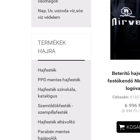
csomagok
Nap, Uv, uszoda víz,sós
víz védelem
TERMÉKEK
HAJRA
Hajfesték
Beterítő haj
PPD mentes hajfesték
festőkendő Nir
logóva
Hajfesték színskála,
katalógus
Cikkszám:
0132-
6 996 
Szemöldökfesték -
(6 996 Ft /
szempillafesték
Hajfesték eltávolító

KOSÁ
Parabén mentes
hajápolók