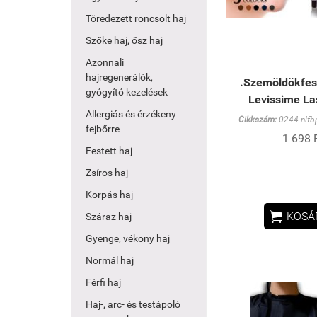
Töredezett roncsolt haj
Szőke haj, ősz haj
Azonnali
hajregenerálók,
.Szemöldökfest
gyógyító kezelések
Levissime La
Allergiás és érzékeny
Cikkszám:
0244-nlfbp
fejbőrre
1 698 
Festett haj
Zsíros haj
Korpás haj

KOSÁ
Száraz haj
Gyenge, vékony haj
Normál haj
Férfi haj
Haj-, arc- és testápoló