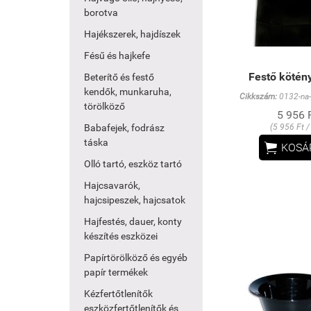
borotva
Hajékszerek, hajdíszek
Fésű és hajkefe
Festő kötény
Beterítő és festő
kendők, munkaruha,
Cikkszám:
0132-na-
törölköző
5 956 
Babafejek, fodrász
(5 956 Ft /
táska

KOSÁ
Olló tartó, eszköz tartó
Hajcsavarók,
hajcsipeszek, hajcsatok
Hajfestés, dauer, konty
készítés eszközei
Papírtörölköző és egyéb
papír termékek
Kézfertőtlenítők
eszközfertőtlenítők és