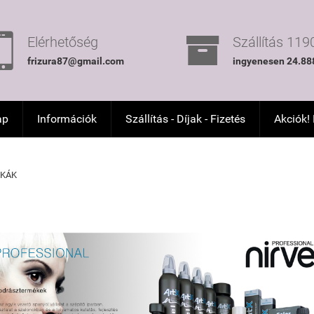


Elérhetőség
Szállítás 1190
frizura87@gmail.com
ingyenesen 24.888
ap
Információk
Szállítás - Díjak - Fizetés
Akciók!
KÁK