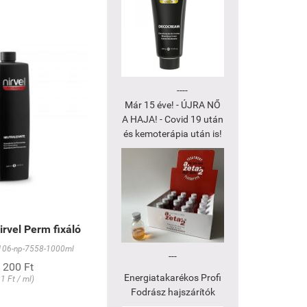
----
Már 15 éve! - ÚJRA NŐ
A HAJA! - Covid 19 után
és kemoterápia után is!
irvel Perm fixáló
06-np-7558-1000ml
---
 200 Ft
Energiatakarékos Profi
21 Ft / ml)
Fodrász hajszárítók