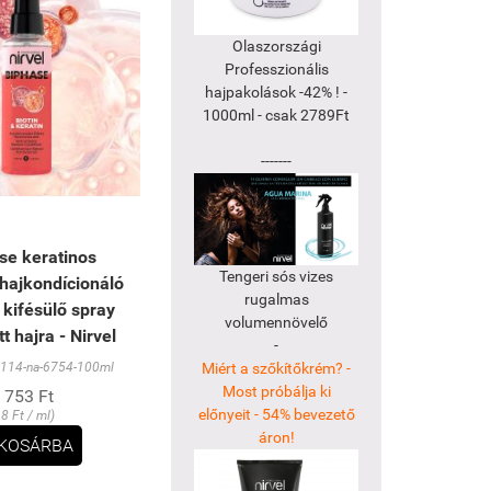
Olaszországi
Professzionális
hajpakolások -42% ! -
1000ml - csak 2789Ft
-------
se keratinos
Tengeri sós vizes
 hajkondícionáló
rugalmas
 kifésülő spray
volumennövelő
t hajra - Nirvel
-
Miért a szőkítőkrém? -
114-na-6754-100ml
Most próbálja ki
 753 Ft
előnyeit - 54% bevezető
18 Ft / ml)
áron!
KOSÁRBA