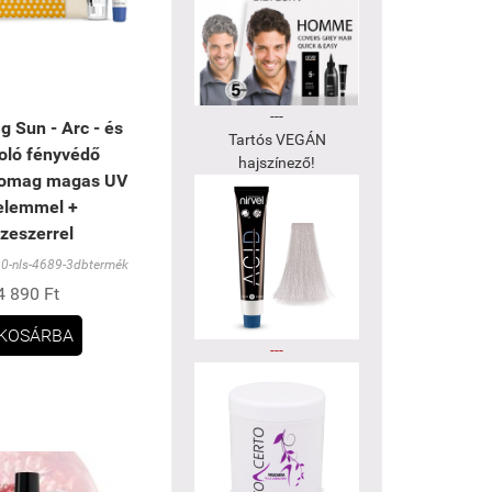
---
g Sun - Arc - és
Tartós VEGÁN
oló fényvédő
hajszínező!
somag magas UV
elemmel +
zeszerrel
0-nls-4689-3dbtermék
4 890 Ft
KOSÁRBA
---