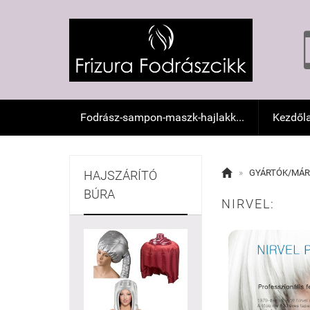
Fodrász-sampon-maszk-hajlakk...
Kezdől

»
GYÁRTÓK/MÁR
HAJSZÁRÍTÓ
BÚRA
NIRVEL: