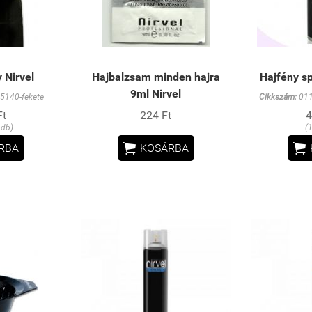
 Nirvel
Hajbalzsam minden hajra
Hajfény sp
9ml Nirvel
5140-fekete
Cikkszám:
011
Ft
224 Ft
4
 db)
(


RBA
KOSÁRBA