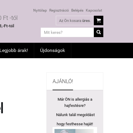
Nyitólap
Regisztráció
Belépés
Kapcsolat
 Ft -tól

Az Ön kosara
üres
.
,-Ft-tól

 Legjobb árak!
Újdonságok
AJÁNLÓ!
Már ÖN is allergiás a
hajfestésre?
Nálunk talál megoldást
hogy festhesse haját!