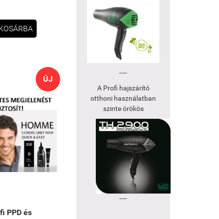
KOSÁRBA
----
ÚJ
A Profi hajszárító
otthoni használatban
szinte örökös
----
fi PPD és