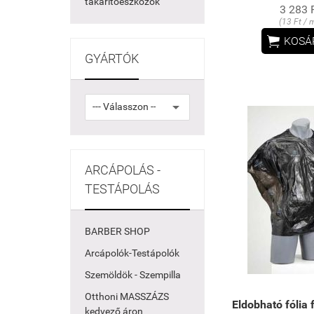
takarítóeszközök
3 283 
(13 Ft / m

KOSÁ
GYÁRTÓK
ARCÁPOLÁS -
TESTÁPOLÁS
BARBER SHOP
Arcápolók-Testápolók
Szemöldök - Szempilla
Otthoni MASSZÁZS
Eldobható fólia
kedvező áron