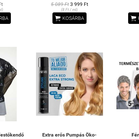
Ft
5 089 Ft
3 999 Ft
l)
(8 Ft / ml)


RBA
KOSÁRBA
 festőkendő
Extra erős Pumpás Öko-
Fér