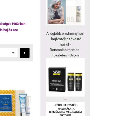
ai céget 1963-ban
---
s haj és arc
A legjobb eredményhez!
- hajfesték eltávolító
hajról -
Roncsolás mentes -

Tökéletes - Gyors
---