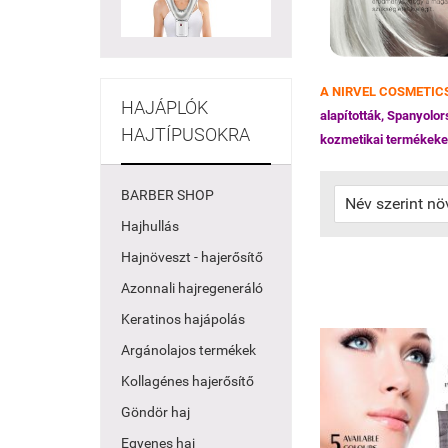
A NIRVEL COSMETICS t
HAJÁPLÓK
alapították, Spanyolo
HAJTÍPUSOKRA
kozmetikai termékeket
BARBER SHOP
Hajhullás
Hajnöveszt - hajerősítő
Azonnali hajregeneráló
Keratinos hajápolás
Argánolajos termékek
Kollagénes hajerősítő
Göndör haj
Egyenes haj