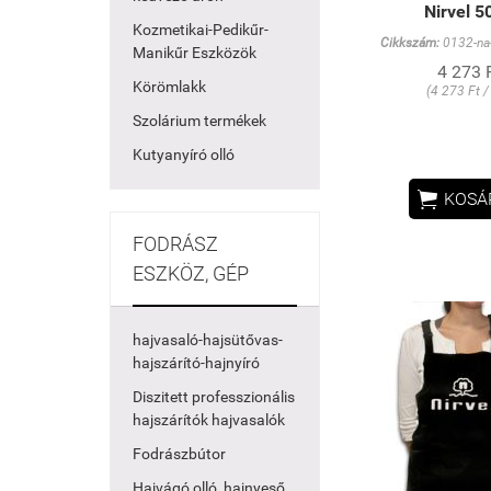
Nirvel 5
Kozmetikai-Pedikűr-
Cikkszám:
0132-na
Manikűr Eszközök
4 273 
Körömlakk
(4 273 Ft /
Szolárium termékek
Kutyanyíró olló

KOSÁ
FODRÁSZ
ESZKÖZ, GÉP
hajvasaló-hajsütővas-
hajszárító-hajnyíró
Diszitett professzionális
hajszárítók hajvasalók
Fodrászbútor
Hajvágó olló, hajnyeső,