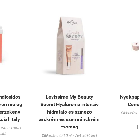
ándioxidos
Levissime My Beauty
Nyakpap
ron meleg
Secret Hyaluronic intenzív
Coma
 érzékeny
hidratáló és színező
Cikkszám:
.ial Italy
arckrém és szemránckrém
csomag
1
er2463-100ml-
ristá
Cikkszám:
0250-nl-4764-50+15ml