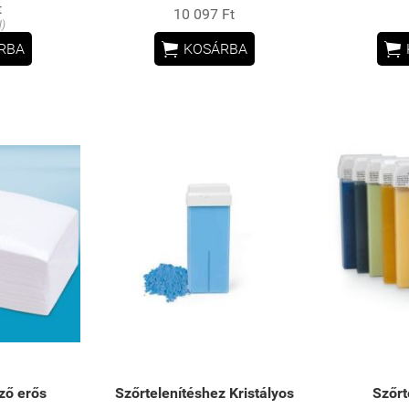
t
10 097 Ft
l)


RBA
KOSÁRBA
ző erős
Szőrtelenítéshez Kristályos
Szőrt