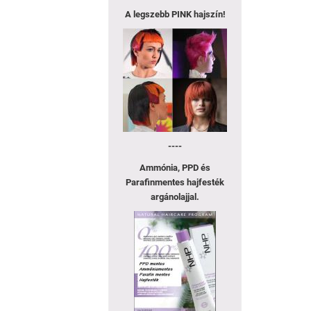
A legszebb
PINK hajszín!
----
Ammónia, PPD és
Parafinmentes hajfesték
argánolajjal.