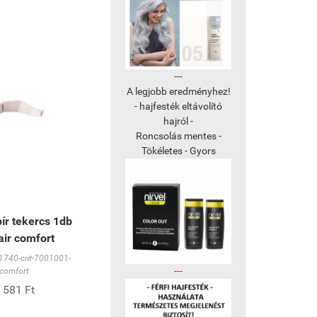
---
A legjobb eredményhez!
- hajfesték eltávolító
hajról -
Roncsolás mentes -
Tökéletes - Gyors
ír tekercs 1db
ir comfort
1740-cnt-7001001-
---
comfort
 581 Ft