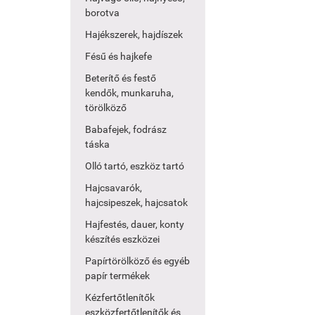
borotva
Hajékszerek, hajdíszek
Fésű és hajkefe
Beterítő és festő
kendők, munkaruha,
törölköző
Babafejek, fodrász
táska
Olló tartó, eszköz tartó
Hajcsavarók,
hajcsipeszek, hajcsatok
Hajfestés, dauer, konty
készítés eszközei
Papírtörölköző és egyéb
papír termékek
Kézfertőtlenítők
eszközfertőtlenítők és