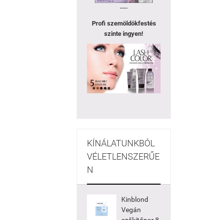
----
Profi szemöldökfestés
szinte ingyen!
KÍNÁLATUNKBÓL
VÉLETLENSZERŰE
N
Kinblond
Vegán