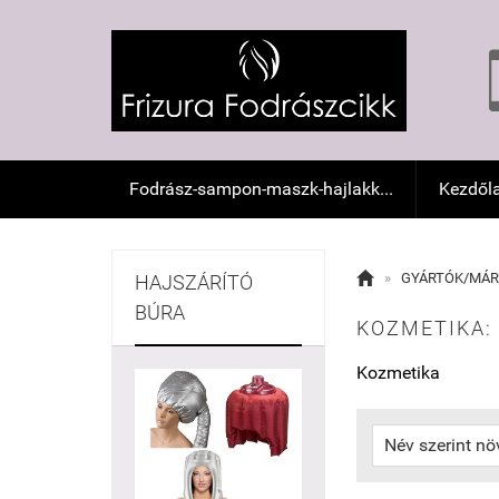
Fodrász-sampon-maszk-hajlakk...
Kezdől

»
GYÁRTÓK/MÁR
HAJSZÁRÍTÓ
BÚRA
KOZMETIKA:
Kozmetika