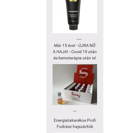
----
Már 15 éve! - ÚJRA NŐ
A HAJA! - Covid 19 után
és kemoterápia után is!
---
Energiatakarékos Profi
Fodrász hajszárítók