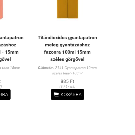
yantapatron
Titándioxidos gyantapatron
ázáshoz
meleg gyantázáshoz
l - 15mm
fazonra 100ml 15mm
gővel
széles görgővel
-titan-15mm-
Cikkszám:
2141-Gyantapatron 10mm
széles fejjel -100ml
t
885 Ft
l)
(9 Ft / ml)

RBA
KOSÁRBA