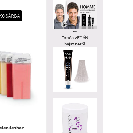
KOSÁRBA
---
Tartós VEGÁN
hajszínező!
---
elenítéshez