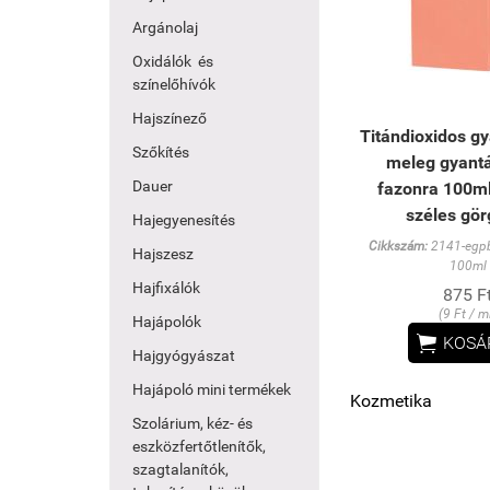
Argánolaj
Oxidálók és
színelőhívók
Hajszínező
Titándioxidos g
Szőkítés
meleg gyant
Dauer
fazonra 100m
széles gör
Hajegyenesítés
Cikkszám:
2141-egpb
Hajszesz
100ml
Hajfixálók
875 F
(9 Ft / m
Hajápolók

KOSÁ
Hajgyógyászat
Hajápoló mini termékek
Kozmetika
Szolárium, kéz- és
eszközfertőtlenítők,
szagtalanítók,