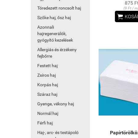
875 F
Töredezett roncsolt haj
(9 Ft / m

KOSÁ
Szőke haj, ősz haj
Azonnali
hajregenerálók,
gyógyító kezelések
Allergiás és érzékeny
fejbőrre
Festett haj
Zsíros haj
Korpás haj
Száraz haj
Gyenge, vékony haj
Normál haj
Férfi haj
Papírtörölkö
Haj-, arc- és testápoló