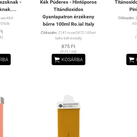
szoknak -
Kék Púderes - Hintőporos
Titánoxid
nak....
Titándioxidos
Pin
Gyantapatron érzékeny
-asc464-
Cikkszám:
2
bőrre 100ml Ro.ial Italy
100db
60
Ft
Cikkszám:
2141-ri-cer2472-100ml-
db)
(
talko-kék-kristály
875 Ft
(9 Ft / ml)


RBA
KOSÁRBA