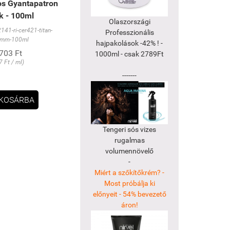
os Gyantapatron
k - 100ml
Olaszországi
141-ri-cer421-titan-
Professzionális
mm-100ml
hajpakolások -42% ! -
703 Ft
1000ml - csak 2789Ft
7 Ft / ml)
-------
KOSÁRBA
Tengeri sós vizes
rugalmas
volumennövelő
-
Miért a szőkítőkrém? -
Most próbálja ki
előnyeit - 54% bevezető
áron!