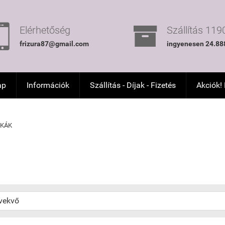


Elérhetőség
Szállítás 1190
frizura87@gmail.com
ingyenesen 24.888
ap
Információk
Szállítás - Díjak - Fizetés
Akciók!
KÁK