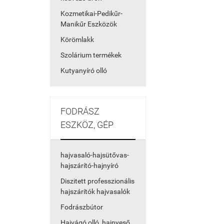
Kozmetikai-Pedikűr-
Manikűr Eszközök
Körömlakk
Szolárium termékek
Kutyanyíró olló
FODRÁSZ
ESZKÖZ, GÉP
hajvasaló-hajsütővas-
hajszárító-hajnyíró
Diszitett professzionális
hajszárítók hajvasalók
Fodrászbútor
Hajvágó olló, hajnyeső,