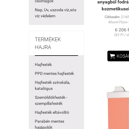
csomagok
anyagból fodrá
kozmetikusok
Nap, Uv, uszoda víz,sós
víz védelem
Cikkszám:
2140
40cm×70cm-
6 206 
(62 Ft / 
TERMÉKEK
HAJRA

KOSÁ
Hajfesték
PPD mentes hajfesték
Hajfesték színskála,
katalógus
Szemöldökfesték -
szempillafesték
Hajfesték eltávolító
Parabén mentes
hajápolók