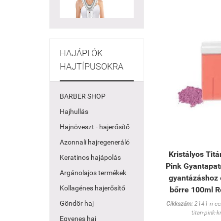
HAJÁPLÓK
HAJTÍPUSOKRA
BARBER SHOP
Hajhullás
Hajnöveszt - hajerősítő
Azonnali hajregeneráló
Kristályos Tit
Keratinos hajápolás
Pink Gyantapat
Argánolajos termékek
gyantázáshoz
Kollagénes hajerősítő
bőrre 100ml Ro
Göndör haj
Cikkszám:
2141-ri-c
titan-pink-k
Egyenes haj