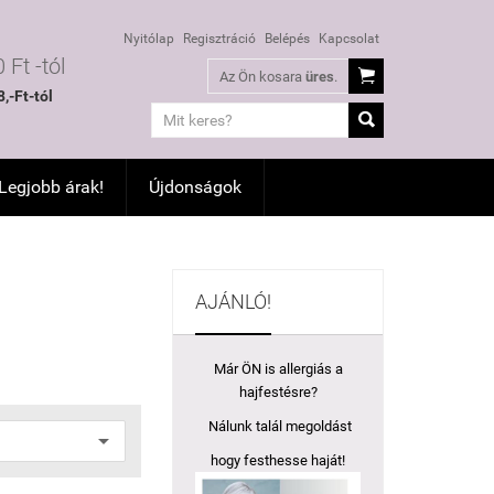
Nyitólap
Regisztráció
Belépés
Kapcsolat
 Ft -tól

Az Ön kosara
üres
.
,-Ft-tól

 Legjobb árak!
Újdonságok
AJÁNLÓ!
Már ÖN is allergiás a
hajfestésre?
Nálunk talál megoldást
hogy festhesse haját!