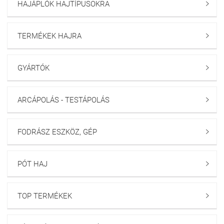
HAJÁPLÓK HAJTÍPUSOKRA

TERMÉKEK HAJRA

GYÁRTÓK

ARCÁPOLÁS - TESTÁPOLÁS

FODRÁSZ ESZKÖZ, GÉP

PÓT HAJ

TOP TERMÉKEK
