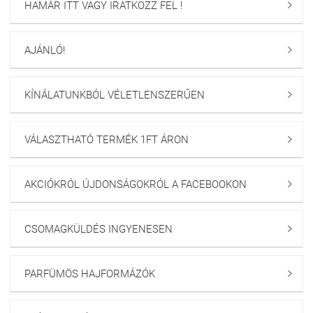
HAMÁR ITT VAGY IRATKOZZ FEL !

AJÁNLÓ!

KÍNÁLATUNKBÓL VÉLETLENSZERŰEN

VÁLASZTHATÓ TERMÉK 1FT ÁRON

AKCIÓKRÓL ÚJDONSÁGOKRÓL A FACEBOOKON

CSOMAGKÜLDÉS INGYENESEN

PARFÜMÖS HAJFORMÁZÓK
