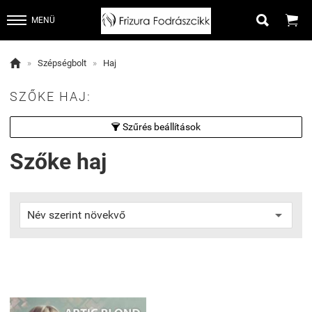


MENÜ

»
Szépségbolt
»
Haj
SZŐKE HAJ:
Szűrés beállítások

Szőke haj