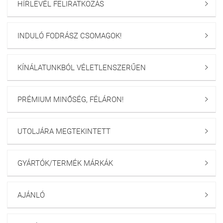
HÍRLEVÉL FELIRATKOZÁS

INDULÓ FODRÁSZ CSOMAGOK!

KÍNÁLATUNKBÓL VÉLETLENSZERŰEN

PRÉMIUM MINŐSÉG, FÉLÁRON!

UTOLJÁRA MEGTEKINTETT

GYÁRTÓK/TERMÉK MÁRKÁK

AJÁNLÓ
