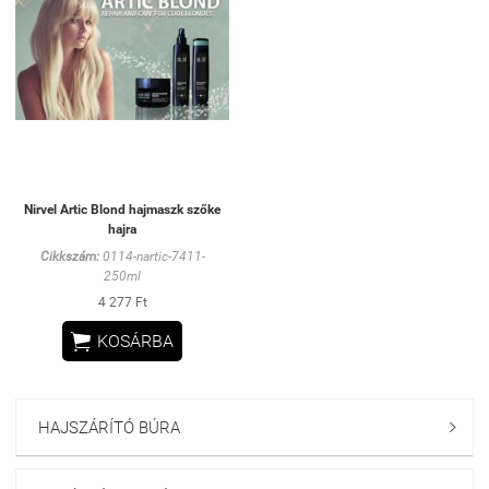
Nirvel Artic Blond hajmaszk szőke
hajra
Cikkszám:
0114-nartic-7411-
250ml
4 277 Ft

KOSÁRBA
HAJSZÁRÍTÓ BÚRA
