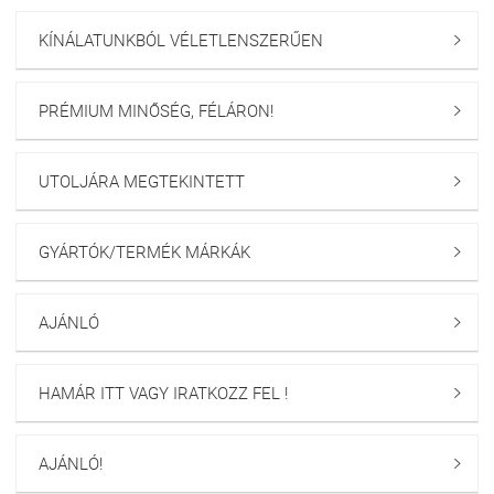
KÍNÁLATUNKBÓL VÉLETLENSZERŰEN

PRÉMIUM MINŐSÉG, FÉLÁRON!

UTOLJÁRA MEGTEKINTETT

GYÁRTÓK/TERMÉK MÁRKÁK

AJÁNLÓ

HAMÁR ITT VAGY IRATKOZZ FEL !

AJÁNLÓ!
