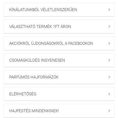
KÍNÁLATUNKBÓL VÉLETLENSZERŰEN

VÁLASZTHATÓ TERMÉK 1FT ÁRON

AKCIÓKRÓL ÚJDONSÁGOKRÓL A FACEBOOKON

CSOMAGKÜLDÉS INGYENESEN

PARFÜMÖS HAJFORMÁZÓK

ELÉRHETŐSÉG

HAJFESTÉS MINDENKINEK!
