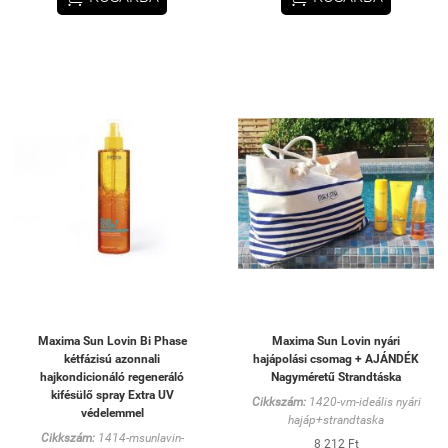
Maxima Sun Lovin Bi Phase
Maxima Sun Lovin nyári
kétfázisú azonnali
hajápolási csomag + AJÁNDÉK
hajkondicionáló regeneráló
Nagyméretű Strandtáska
kifésülő spray Extra UV
Cikkszám:
1420-vm-ideális nyári
védelemmel
hajáp+strandtaska
Cikkszám:
1414-msunlavin-
8 212 Ft