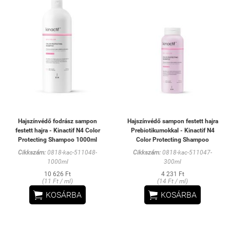
Hajszínvédő fodrász sampon
Hajszínvédő sampon festett hajra
festett hajra - Kinactif N4 Color
Prebiotikumokkal - Kinactif N4
Protecting Shampoo 1000ml
Color Protecting Shampoo
Cikkszám:
0818-kac-511048-
Cikkszám:
0818-kac-511047-
1000ml
300ml
10 626 Ft
4 231 Ft
(11 Ft / ml)
(14 Ft / ml)


KOSÁRBA
KOSÁRBA