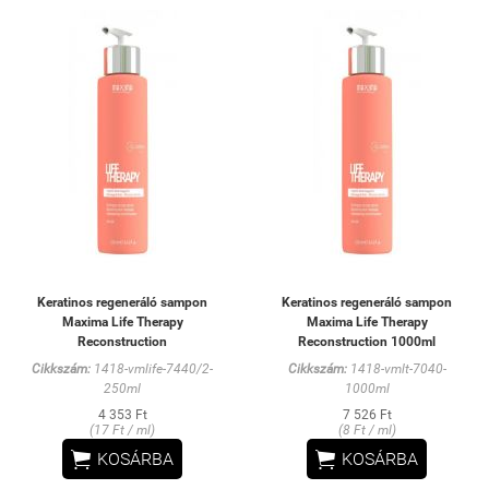
Keratinos regeneráló sampon
Keratinos regeneráló sampon
Maxima Life Therapy
Maxima Life Therapy
Reconstruction
Reconstruction 1000ml
Cikkszám:
1418-vmlife-7440/2-
Cikkszám:
1418-vmlt-7040-
250ml
1000ml
4 353 Ft
7 526 Ft
(17 Ft / ml)
(8 Ft / ml)


KOSÁRBA
KOSÁRBA