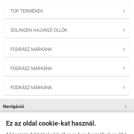
TOP TERMÉKEK

SOLINGEN HAJVÁGÓ OLLÓK

FODRÁSZ MÁRKÁNK

FODRÁSZ MÁRKÁNK

FODRÁSZ MÁRKÁNK

Navigáció

Saját fiók
Ez az oldal cookie-kat használ.
