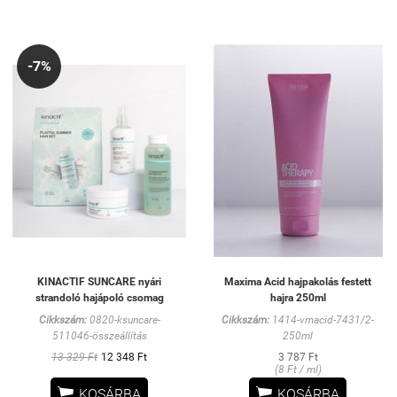
-7%
KINACTIF SUNCARE nyári
Maxima Acid hajpakolás festett
strandoló hajápoló csomag
hajra 250ml
Cikkszám:
0820-ksuncare-
Cikkszám:
1414-vmacid-7431/2-
511046-összeállítás
250ml
13 329 Ft
12 348 Ft
3 787 Ft
(8 Ft / ml)


KOSÁRBA
KOSÁRBA