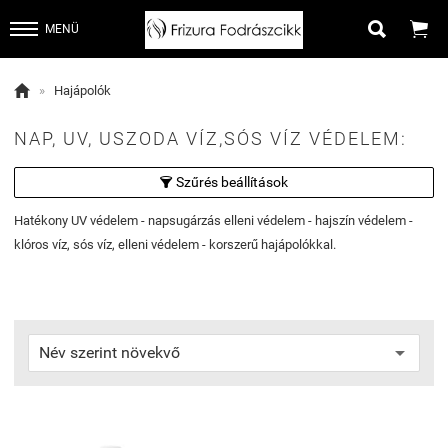


MENÜ

»
Hajápolók
NAP, UV, USZODA VÍZ,SÓS VÍZ VÉDELEM:
Szűrés beállítások

Hatékony UV védelem - napsugárzás elleni védelem - hajszín védelem -
klóros víz, sós víz, elleni védelem - korszerű hajápolókkal.