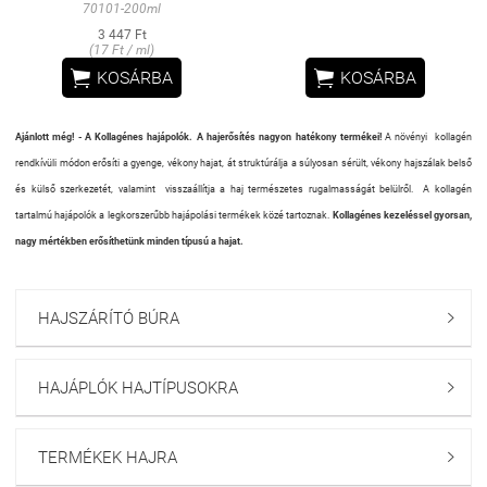
70101-200ml
3 447 Ft
(17 Ft / ml)


KOSÁRBA
KOSÁRBA
Ajánlott még! - A Kollagénes hajápolók. A hajerősítés nagyon hatékony termékei!
A növényi kollagén
rendkívüli módon erősíti a gyenge, vékony hajat, át struktúrálja a súlyosan sérült, vékony hajszálak belső
és külső szerkezetét, valamint visszaállítja a haj természetes rugalmasságát belülről. A kollagén
tartalmú hajápolók a legkorszerűbb hajápolási termékek közé tartoznak.
Kollagénes kezeléssel gyorsan,
nagy mértékben erősíthetünk minden típusú a hajat.
HAJSZÁRÍTÓ BÚRA

HAJÁPLÓK HAJTÍPUSOKRA

TERMÉKEK HAJRA
