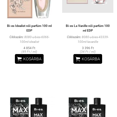
Bi-es Idealist női parfüm 100 ml
Bi-es La Vanille női parfüm 100
EDP
ml EDP
Cikkszám:
8080-u-bies-6066-
Cikkszám:
8080-u-bies-43339-
100ml-idealist
100ml-lavanille
4 854 Ft
3 396 Ft
(49 Ft / ml)
(34 Ft / ml)


KOSÁRBA
KOSÁRBA