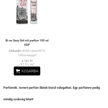
Bi-es Sexy Girl női parfüm 100 ml
EDP
Cikkszám:
8080-u-bies-8913-
100ml-sexygirl
3 161 Ft
(32 Ft / ml)

KOSÁRBA
Parfümök. Ismert parfüm illatok közül válogathat. Egy parfümre pedig
mindig szükség lehet!