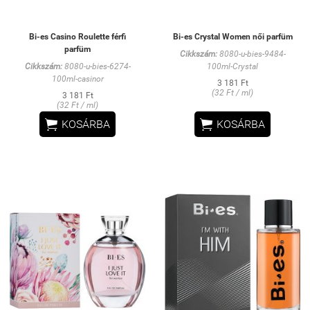
Bi-es Casino Roulette férfi
Bi-es Crystal Women női parfüm
parfüm
Cikkszám:
8080-u-bies-9484-
Cikkszám:
8080-u-bies-6274-
100ml-Crystal
100ml-casinor
3 181 Ft
(32 Ft / ml)
3 181 Ft
(32 Ft / ml)


KOSÁRBA
KOSÁRBA