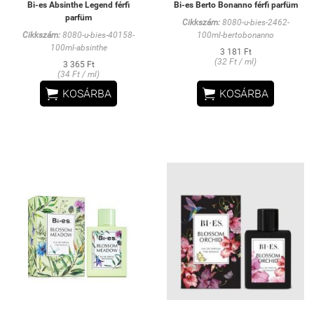
Bi-es Absinthe Legend férfi
Bi-es Berto Bonanno férfi parfüm
parfüm
Cikkszám:
8080-u-bies-2462-
Cikkszám:
8080-u-bies-40158-
100ml-bertobonanno
100ml-absinthe
3 181 Ft
(32 Ft / ml)
3 365 Ft
(34 Ft / ml)


KOSÁRBA
KOSÁRBA