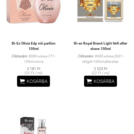
Bi-Es Olivia Edp női parfüm
Bi-es Royal Brand Light férfi after
100ml
shave 100ml
Cikkszám:
8080-u-bies-771-
Cikkszám:
8080-u-bies-2621-
100ml-olivia
rblight-100ml-aftershav
3 181 Ft
2 223 Ft
(32 Ft / ml)
(22 Ft / ml)


KOSÁRBA
KOSÁRBA