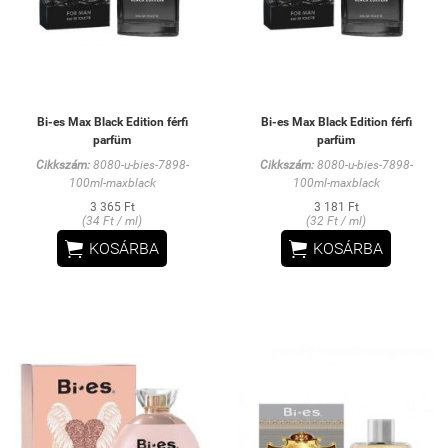
Bi-es Max Black Edition férfi
Bi-es Max Black Edition férfi
parfüm
parfüm
Cikkszám:
8080-u-bies-7898-
Cikkszám:
8080-u-bies-7898-
100ml-maxblack
100ml-maxblack
3 365 Ft
3 181 Ft
(34 Ft / ml)
(32 Ft / ml)


KOSÁRBA
KOSÁRBA