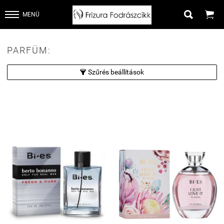


MENÜ
PARFÜM:
Szűrés beállítások
