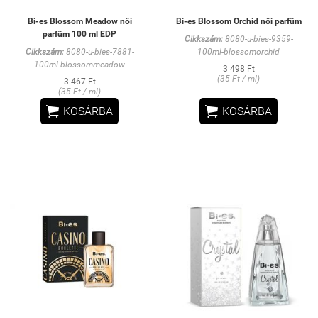
Bi-es Blossom Meadow női
Bi-es Blossom Orchid női parfüm
parfüm 100 ml EDP
Cikkszám:
8080-u-bies-9359-
Cikkszám:
8080-u-bies-7881-
100ml-blossomorchid
100ml-blossommeadow
3 498 Ft
(35 Ft / ml)
3 467 Ft
(35 Ft / ml)


KOSÁRBA
KOSÁRBA