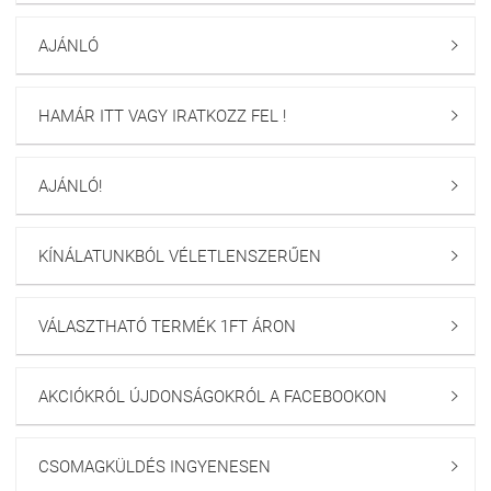
AJÁNLÓ

HAMÁR ITT VAGY IRATKOZZ FEL !

AJÁNLÓ!

KÍNÁLATUNKBÓL VÉLETLENSZERŰEN

VÁLASZTHATÓ TERMÉK 1FT ÁRON

AKCIÓKRÓL ÚJDONSÁGOKRÓL A FACEBOOKON

CSOMAGKÜLDÉS INGYENESEN
