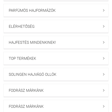
PARFÜMÖS HAJFORMÁZÓK

ELÉRHETŐSÉG

HAJFESTÉS MINDENKINEK!

TOP TERMÉKEK

SOLINGEN HAJVÁGÓ OLLÓK

FODRÁSZ MÁRKÁNK

FODRÁSZ MÁRKÁNK
