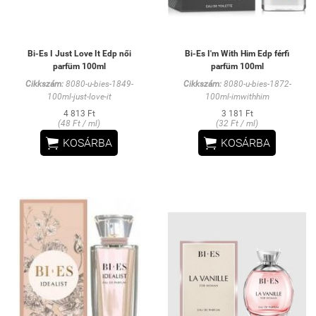
Bi-Es I Just Love It Edp női
Bi-Es I'm With Him Edp férfi
parfüm 100ml
parfüm 100ml
Cikkszám:
8080-u-bies-1849-
Cikkszám:
8080-u-bies-1872-
100ml-just-love-it
100ml-imwithhim
4 813 Ft
3 181 Ft
(48 Ft / ml)
(32 Ft / ml)


KOSÁRBA
KOSÁRBA