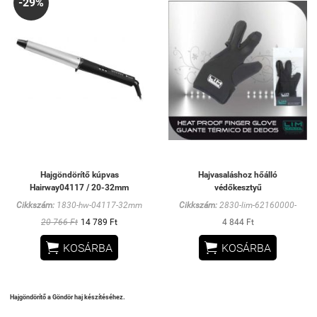
-29%
Hajgöndörítő kúpvas
Hajvasaláshoz hőálló
Hairway04117 / 20-32mm
védőkesztyű
Cikkszám:
1830-hw-04117-32mm
Cikkszám:
2830-lim-62160000-
20 766 Ft
14 789 Ft
4 844 Ft


KOSÁRBA
KOSÁRBA
Hajgöndörítő a Göndör haj készítéséhez.