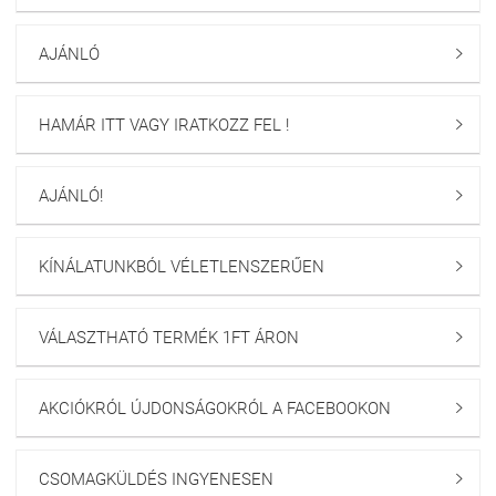
AJÁNLÓ

HAMÁR ITT VAGY IRATKOZZ FEL !

AJÁNLÓ!

KÍNÁLATUNKBÓL VÉLETLENSZERŰEN

VÁLASZTHATÓ TERMÉK 1FT ÁRON

AKCIÓKRÓL ÚJDONSÁGOKRÓL A FACEBOOKON

CSOMAGKÜLDÉS INGYENESEN
