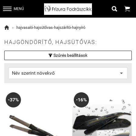


MENÜ

»
hajvasaló-hajsütővas-hajszárító-hajnyíró
HAJGÖNDÖRÍTŐ, HAJSÜTŐVAS:
Szűrés beállítások

-37%
-16%