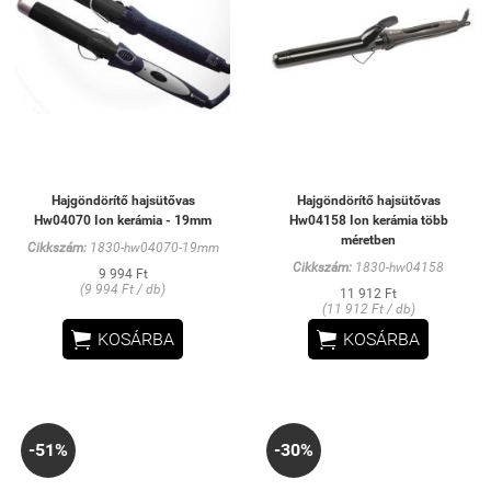
Hajgöndörítő hajsütővas
Hajgöndörítő hajsütővas
Hw04070 Ion kerámia - 19mm
Hw04158 Ion kerámia több
méretben
Cikkszám:
1830-hw04070-19mm
Cikkszám:
1830-hw04158
9 994 Ft
(9 994 Ft / db)
11 912 Ft
(11 912 Ft / db)


KOSÁRBA
KOSÁRBA
-51%
-30%