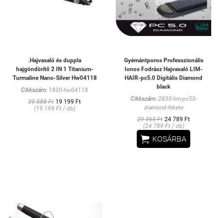
.Hajvasaló és duppla
Gyémántporos Professzionális
hajgöndörítő 2 IN 1 Titanium-
Ionos Fodrász Hajvasaló LIM-
Turmaline Nano-Silver Hw04118
HAIR-pc5.0 Digitális Diamond
black
Cikkszám:
1830-hw04118
Cikkszám:
2830-lim-pc50-
30 588 Ft
19 199 Ft
diamond-fekete
(19 199 Ft / db)
29 365 Ft
24 789 Ft
(24 789 Ft / db)

KOSÁRBA