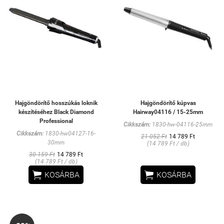
Hajgöndörítő hosszúkás loknik
Hajgöndörítő kúpvas
készítéséhez Black Diamond
Hairway04116 / 15-25mm
Professional
Cikkszám:
1830-hw-04116-25mm
Cikkszám:
1830-hw04127-16-
21 052 Ft
14 789 Ft
30mm
(14 789 Ft / db)
30 159 Ft
14 789 Ft
(14 789 Ft / db)


KOSÁRBA
KOSÁRBA