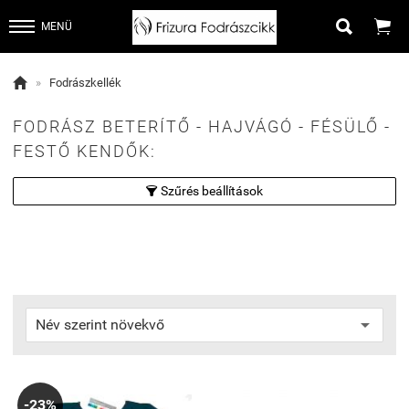


MENÜ

»
Fodrászkellék
FODRÁSZ BETERÍTŐ - HAJVÁGÓ - FÉSÜLŐ -
FESTŐ KENDŐK:
Szűrés beállítások

-23%