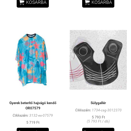


KOSÁRBA
KOSÁRBA
Gyerek beterítő hajvágó kendő
Súlygallér
OR07579
Cikkszám:
1734-csg-3012370
Cikkszám:
3132-es-07579
5 793 Ft
(5 793 Ft / db)
5 719 Ft