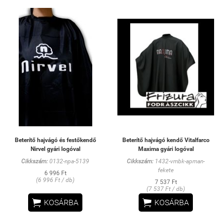
Beterítő hajvágó és festőkendő
Beterítő hajvágó kendő Vitalfarco
Nirvel gyári logóval
Maxima gyári logóval
Cikkszám:
0132-npa-5139
Cikkszám:
1432-vmbk-apman-
fekete
6 996 Ft
(6 996 Ft / db)
7 537 Ft
(7 537 Ft / db)


KOSÁRBA
KOSÁRBA