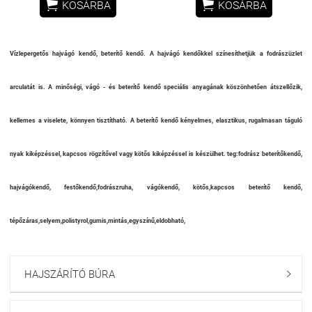


KOSÁRBA
KOSÁRBA
Vízlepergetős hajvágó kendő, beterítő kendő. A hajvágó kendőkkel színesíthetjük a fodrászüzlet
arculatát is. A minőségi, vágó - és beterítő kendő speciális anyagának köszönhetően átszellőzik,
kellemes a viselete, könnyen tisztítható. A beterítő kendő kényelmes, elasztikus, rugalmasan táguló
nyak kiképzéssel, kapcsos rögzítővel vagy kötős kiképzéssel is készülhet. teg:fodrász beterítőkendő,
hajvágókendő, festőkendő,fodrászruha, vágókendő, kötős,kapcsos beterítő kendő,
tépőzáras,selyem,polistyrol,gumis,mintás,egyszínű,eldobható,
HAJSZÁRÍTÓ BÚRA
