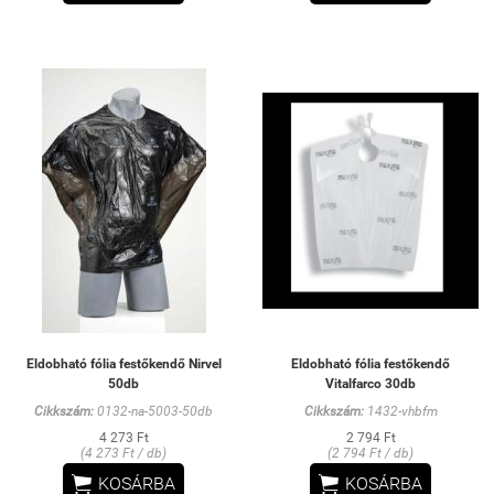
Eldobható fólia festőkendő Nirvel
Eldobható fólia festőkendő
50db
Vitalfarco 30db
Cikkszám:
0132-na-5003-50db
Cikkszám:
1432-vhbfm
4 273 Ft
2 794 Ft
(4 273 Ft / db)
(2 794 Ft / db)


KOSÁRBA
KOSÁRBA