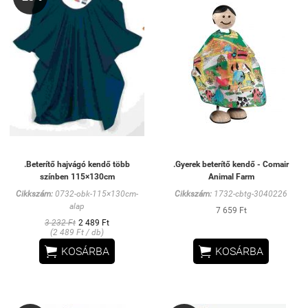
.Beterítő hajvágó kendő több
.Gyerek beterítő kendő - Comair
színben 115×130cm
Animal Farm
Cikkszám:
0732-obk-115×130cm-
Cikkszám:
1732-cbtg-3040226
alap
7 659 Ft
3 232 Ft
2 489 Ft
(2 489 Ft / db)


KOSÁRBA
KOSÁRBA