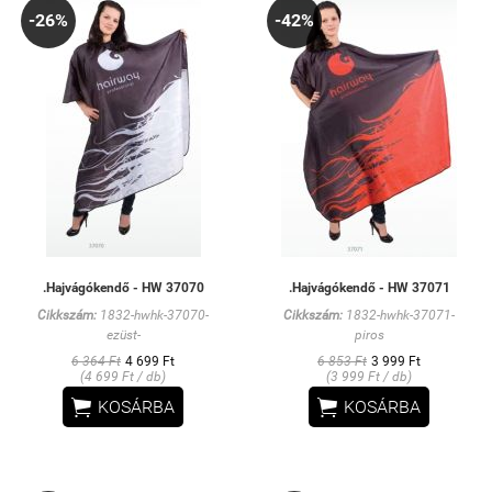
-26%
-42%
.Hajvágókendő - HW 37070
.Hajvágókendő - HW 37071
Cikkszám:
1832-hwhk-37070-
Cikkszám:
1832-hwhk-37071-
ezüst-
piros
6 364 Ft
4 699 Ft
6 853 Ft
3 999 Ft
(4 699 Ft / db)
(3 999 Ft / db)


KOSÁRBA
KOSÁRBA