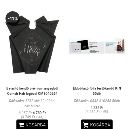
-41%
Beterítő kendő prémium anyagból
Eldobható fólia festőkendő KIN
Comair Hair logóval CM3040264
50db
Cikkszám:
1732-cbk-3040264-
Cikkszám:
0832-310255-50db
hair-fekete
4 232 Ft
(4 232 Ft / db)
8 057 Ft
4 789 Ft
(4 789 Ft / db)


KOSÁRBA
KOSÁRBA