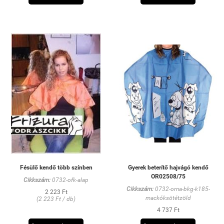
Fésülő kendő több színben
Gyerek beterítő hajvágó kendő
OR02508/75
Cikkszám:
0732-ofk-alap
Cikkszám:
0732-orna-bkg-k185-
2 223 Ft
mackóksötétzöld
(2 223 Ft / db)
4 737 Ft