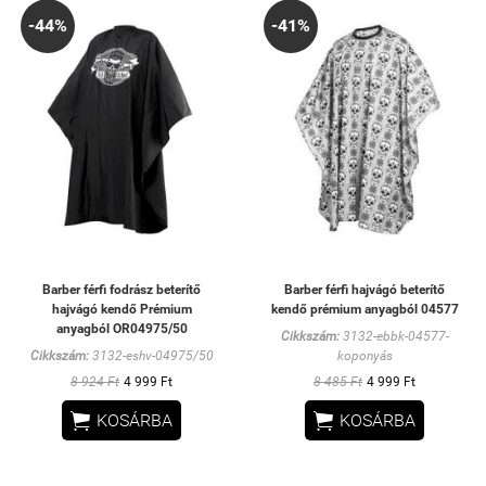
-44%
-41%
Barber férfi fodrász beterítő
Barber férfi hajvágó beterítő
hajvágó kendő Prémium
kendő prémium anyagból 04577
anyagból OR04975/50
Cikkszám:
3132-ebbk-04577-
Cikkszám:
3132-eshv-04975/50
koponyás
8 924 Ft
4 999 Ft
8 485 Ft
4 999 Ft


KOSÁRBA
KOSÁRBA