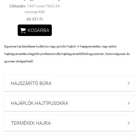
Cikkszám:
1407-vmst-7433-36-
csomag-4db
60 351 Ft

KOSÁRBA
Egyenes haj készítéses hullámos vagy göndör hajból. A hajegyenesítés, vagy tartós
hajkiegyenesítés a legjobb professzionális hajkiegyenesítőkkel egyszerúen, biztonságosan és
gyorsan elvégezhető!
HAJSZÁRÍTÓ BÚRA

HAJÁPLÓK HAJTÍPUSOKRA

TERMÉKEK HAJRA
