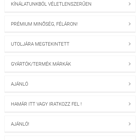
KÍNÁLATUNKBÓL VÉLETLENSZERŰEN

PRÉMIUM MINŐSÉG, FÉLÁRON!

UTOLJÁRA MEGTEKINTETT

GYÁRTÓK/TERMÉK MÁRKÁK

AJÁNLÓ

HAMÁR ITT VAGY IRATKOZZ FEL !

AJÁNLÓ!
