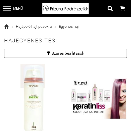


MENÜ

»
Hajápoló hajtípusokra
»
Egyenes haj
HAJEGYENESÍTÉS:
Szűrés beállítások
