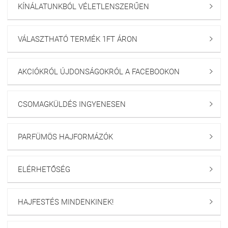
KÍNÁLATUNKBÓL VÉLETLENSZERŰEN

VÁLASZTHATÓ TERMÉK 1FT ÁRON

AKCIÓKRÓL ÚJDONSÁGOKRÓL A FACEBOOKON

CSOMAGKÜLDÉS INGYENESEN

PARFÜMÖS HAJFORMÁZÓK

ELÉRHETŐSÉG

HAJFESTÉS MINDENKINEK!
