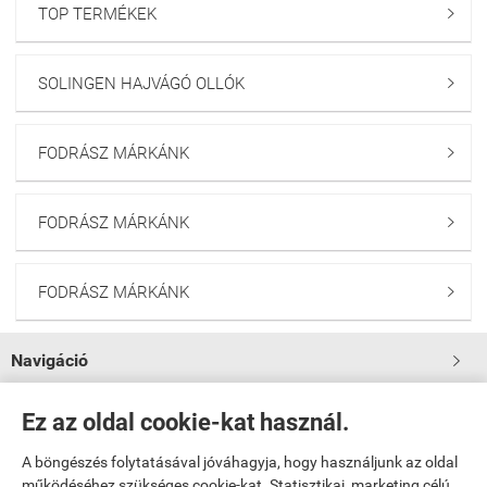
TOP TERMÉKEK

SOLINGEN HAJVÁGÓ OLLÓK

FODRÁSZ MÁRKÁNK

FODRÁSZ MÁRKÁNK

FODRÁSZ MÁRKÁNK

Navigáció

Saját fiók
Ez az oldal cookie-kat használ.

A böngészés folytatásával jóváhagyja, hogy használjunk az oldal

Bemutatkozás
működéséhez szükséges cookie-kat. Statisztikai, marketing célú