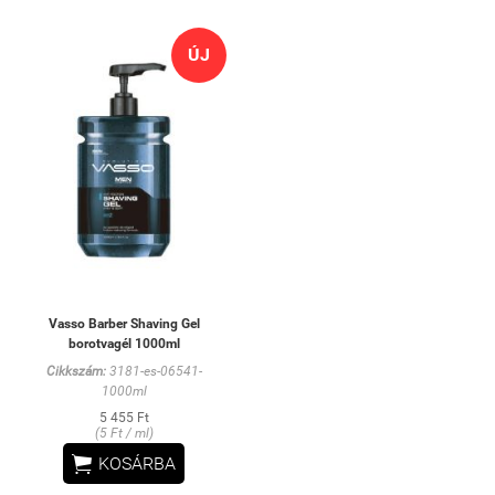
ÚJ
Vasso Barber Shaving Gel
borotvagél 1000ml
Cikkszám:
3181-es-06541-
1000ml
5 455 Ft
(5 Ft / ml)

KOSÁRBA