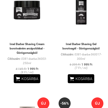
Imel Barber Shaving Cream
Imel Barber Shaving Gel
borotvakrém arcápolókkal -
borotvagél - Görögországból
Görögországból
Cikkszám:
0381-ibarba-360017-
Cikkszám:
0381-ibarba-36003-
300ml
250ml
6 399 Ft
1 999 Ft
(7 Ft / ml)
4 149 Ft
1 999 Ft
(8 Ft / ml)


KOSÁRBA
KOSÁRBA
ÚJ
-56%
ÚJ