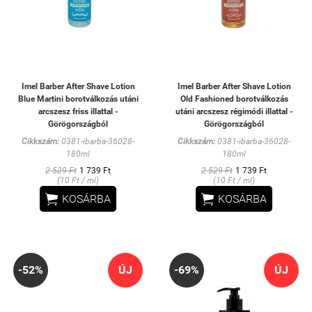
Imel Barber After Shave Lotion
Imel Barber After Shave Lotion
Blue Martini borotválkozás utáni
Old Fashioned borotválkozás
arcszesz friss illattal -
utáni arcszesz régimódi illattal -
Görögországból
Görögországból
Cikkszám:
0381-ibarba-36028-
Cikkszám:
0381-ibarba-36028-
180ml
180ml
2 529 Ft
1 739 Ft
2 529 Ft
1 739 Ft
(10 Ft / ml)
(10 Ft / ml)


KOSÁRBA
KOSÁRBA
-52%
ÚJ
-69%
ÚJ