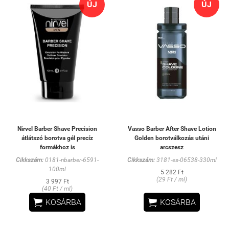
ÚJ
ÚJ
Nirvel Barber Shave Precision
Vasso Barber After Shave Lotion
átlátszó borotva gél precíz
Golden borotválkozás utáni
formákhoz is
arcszesz
Cikkszám:
0181-nbarber-6591-
Cikkszám:
3181-es-06538-330ml
100ml
5 282 Ft
(29 Ft / ml)
3 997 Ft
(40 Ft / ml)


KOSÁRBA
KOSÁRBA