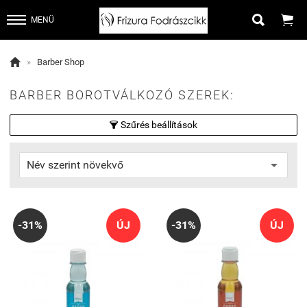


MENÜ

»
Barber Shop
BARBER BOROTVÁLKOZÓ SZEREK:
Szűrés beállítások

-31%
ÚJ
-31%
ÚJ