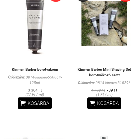
Kinmen Barber borotvakrém
Kinmen Barber Mini Shaving Set
borotválkozó szett
Cikkszám:
0814-kinmen-550064-
125ml
Cikkszám:
0814-kinmen-310296
3 364 Ft
1 790 Ft
789 Ft
(27 Ft / ml)
(1 Ft / ml)


KOSÁRBA
KOSÁRBA