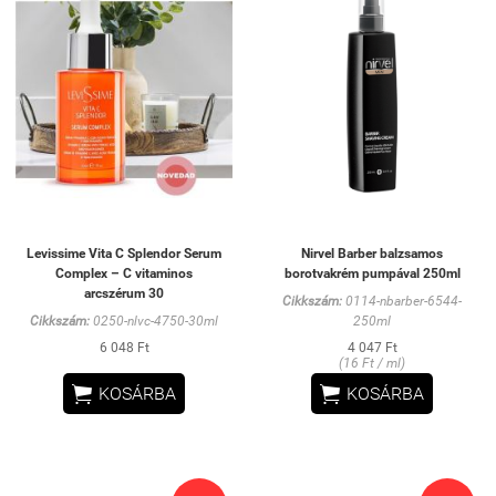
Levissime Vita C Splendor Serum
Nirvel Barber balzsamos
Complex – C vitaminos
borotvakrém pumpával 250ml
arcszérum 30
Cikkszám:
0114-nbarber-6544-
Cikkszám:
0250-nlvc-4750-30ml
250ml
6 048 Ft
4 047 Ft
(16 Ft / ml)


KOSÁRBA
KOSÁRBA