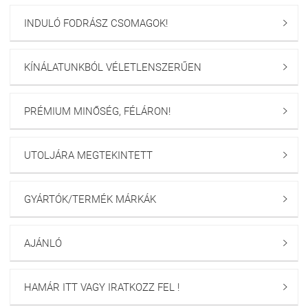
INDULÓ FODRÁSZ CSOMAGOK!

KÍNÁLATUNKBÓL VÉLETLENSZERŰEN

PRÉMIUM MINŐSÉG, FÉLÁRON!

UTOLJÁRA MEGTEKINTETT

GYÁRTÓK/TERMÉK MÁRKÁK

AJÁNLÓ

HAMÁR ITT VAGY IRATKOZZ FEL !
