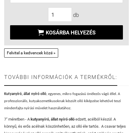
db

KOSÁRBA HELYEZÉS
Felvitel a kedvencek közé »
TOVÁBBI INFORMÁCIÓK A TERMÉKRŐL:
Kutyanyíró, állat nyíró olló
, egyenes, mikro fogazású önélezős vágó éllel. A
professzionális, kutyakozmetikusoknak készült olló kiképzése lehetővé teszi
mindenfajta nyírási művelet használatához.
7" méretben - A
kutyanyíró, állat nyíró olló
edzett, acélból készül. A
könnyű, és erős acélnak köszönhetően, az olló éle tartós. A csavar teljes