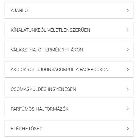
AJÁNLÓ!

KÍNÁLATUNKBÓL VÉLETLENSZERŰEN

VÁLASZTHATÓ TERMÉK 1FT ÁRON

AKCIÓKRÓL ÚJDONSÁGOKRÓL A FACEBOOKON

CSOMAGKÜLDÉS INGYENESEN

PARFÜMÖS HAJFORMÁZÓK

ELÉRHETŐSÉG
