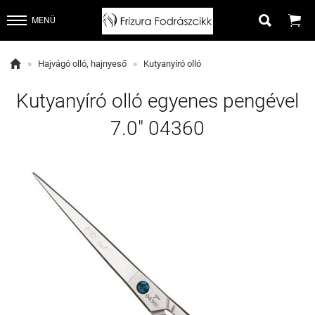


MENÜ

»
Hajvágó olló, hajnyeső
»
Kutyanyíró olló
Kutyanyíró olló egyenes pengével
7.0" 04360