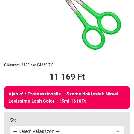
Cikkszám:
3128-eso-04360-7.0
11 169 Ft
Ajánló! / Professzionális - .Szemöldökfesték Nirvel
Levissime Lash Color - 15ml 1610Ft
5*: