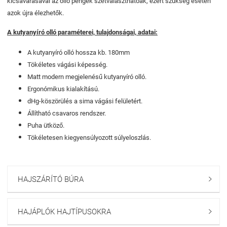
kicsavarásával az olló pengék szétválaszthatóak, ezért szükség esetén
azok újra élezhetők.
A kutyanyíró olló paraméterei, tulajdonságai, adatai:
A kutyanyíró olló hossza kb. 180mm
Tökéletes vágási képesség.
Matt modern megjelenésű kutyanyíró olló.
Ergonómikus kialakítású.
dHg-köszörülés a sima vágási felületért.
Állítható csavaros rendszer.
Puha ütköző.
Tökéletesen kiegyensúlyozott súlyeloszlás.
HAJSZÁRÍTÓ BÚRA

HAJÁPLÓK HAJTÍPUSOKRA
